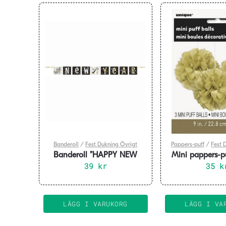
Banderoll
/
Fest Dukning Övrigt
Pappers-puff
/
Fest 
Banderoll ”HAPPY NEW
Mini pappers-p
39
YEAR”
kr
cm 3-p
35
k
LÄGG I VARUKORG
LÄGG I VA