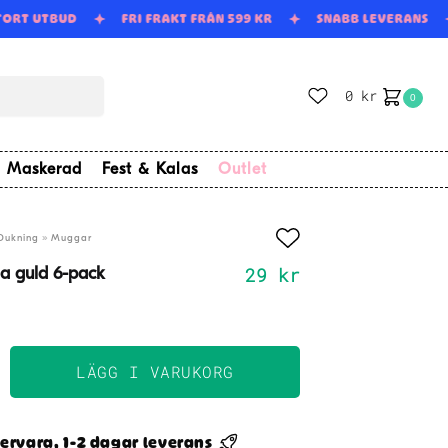
TORT UTBUD
FRI FRAKT FRÅN 599 KR
SNABB LEVERANS
0
kr
0
Maskerad
Fest & Kalas
Outlet
»
Dukning
Muggar
29
kr
a guld 6-pack
LÄGG I VARUKORG
ervara, 1-2 dagar leverans