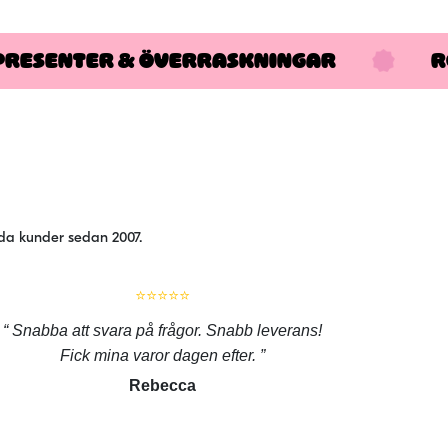
PRESENTER & ÖVERRASKNINGAR
R
jda kunder sedan 2007.
⭐⭐⭐⭐⭐
Snabba att svara på frågor. Snabb leverans!
Fick mina varor dagen efter.
Rebecca