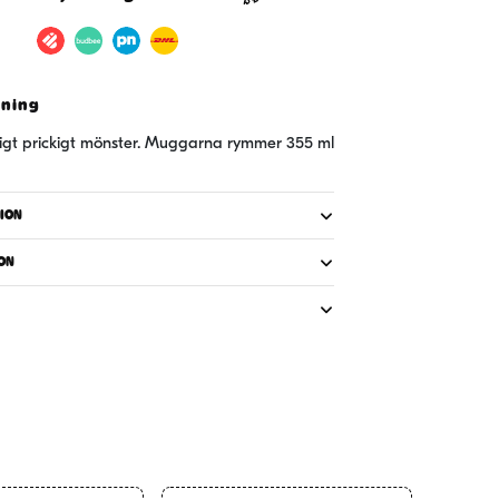
vning
ligt prickigt mönster. Muggarna rymmer 355 ml
ION
ON