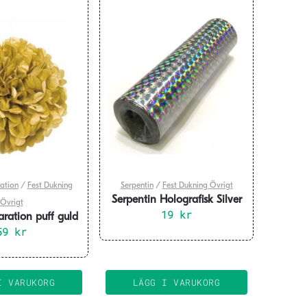
ation
/
Fest Dukning
Serpentin
/
Fest Dukning Övrigt
Serpentin Holografisk Silver
Övrigt
19
18x4m
kr
ration puff guld
59
40 cm
kr
I VARUKORG
LÄGG I VARUKORG