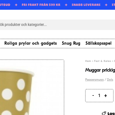
 UTBUD
FRI FRAKT FRÅN 599 KR
SNABB LEVERANS
S
tsökning
Roliga prylar och gadgets
Snug Rug
Sällskapsspel
»
»
Hem
Fest & Kalas
Muggar prickig
Pappersmugg
/
Dots
Muggar
prickiga
guld
Lag