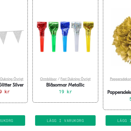
 Dukning Övrigt
Ormblåsor
/
Fest Dukning Övrigt
Pappersdekor
itter Silver
Blåsormar Metallic
et
39
kr
Det
Flerfärgade 6-pack
19
kr
Pappersdeka
sprungliga
nuvarande
iset
priset
r:
är:
 kr.
39 kr.
RUKORG
LÄGG I VARUKORG
LÄGG 