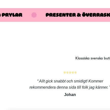
A PRYLAR
PRESENTER & ÖVERRAS
Klassiska svenska but
⭐⭐⭐⭐⭐
Allt gick snabbt och smidigt! Kommer
rekommendera denna sida till folk jag känner.
Johan