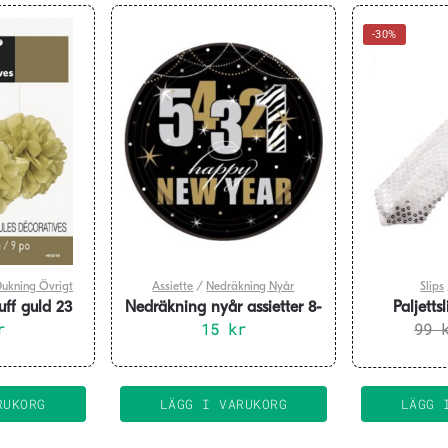
-30%
Dukning Övrigt
Assiette
/
Nedräkning Nyår
Slips
uff guld 23
Nedräkning nyår assietter 8-
Paljetts
ack
r
15
pack
kr
99
RUKORG
LÄGG I VARUKORG
LÄGG 