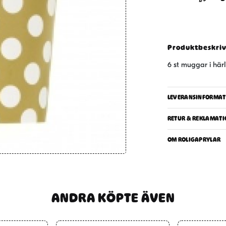
6-
pack
mängd
Produktbeskri
6 st muggar i här
LEVERANSINFORMAT
RETUR & REKLAMATI
OM ROLIGAPRYLAR
ANDRA KÖPTE ÄVEN