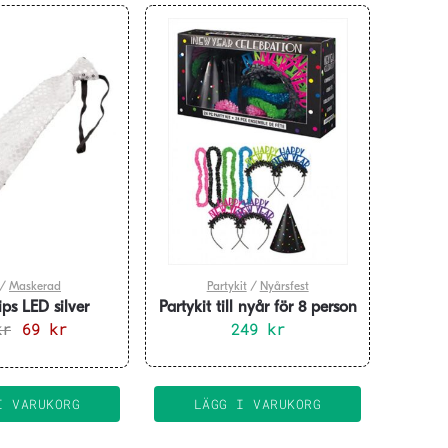
/
Maskerad
Partykit
/
Nyårsfest
lips LED silver
Partykit till nyår för 8 person
kr
Det
69
kr
Det
249
– Neon
kr
ursprungliga
nuvarande
priset
priset
var:
är:
I VARUKORG
LÄGG I VARUKORG
99 kr.
69 kr.