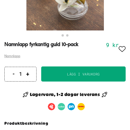
9
kr
Namnlapp fyrkantig guld 10-pack
Namnlapp
LÄGG I VARUKORG
Namnlapp
fyrkantig
guld
Lagervara, 1-2 dagar leverans
10-
pack
mängd
Produktbeskrivning