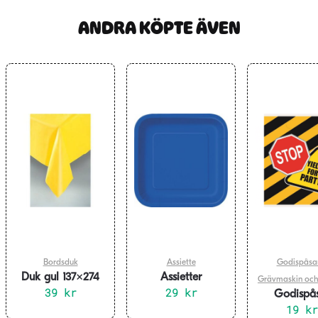
ANDRA KÖPTE ÄVEN
Bordsduk
Assiette
Godispåsa
Duk gul 137×274
Assietter
Grävmaskin och
39
cm
kr
fyrkantiga blå 16-
29
kr
Godispå
pack
Grävmaski
19
kr