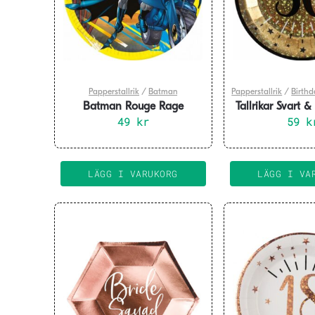
Papperstallrik
/
Batman
Papperstallrik
/
Birthd
Batman Rouge Rage
Tallrikar Svart &
Papperstallrikar 8-pack
49
kr
10-pa
59
k
LÄGG I VARUKORG
LÄGG I VA