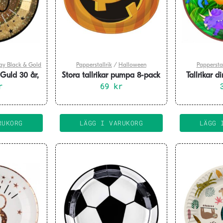
ay Black & Gold
Papperstallrik
/
Halloween
Papperstal
 Guld 30 år,
Stora tallrikar pumpa 8-pack
Tallrikar d
ck
r
69
kr
RUKORG
LÄGG I VARUKORG
LÄGG 