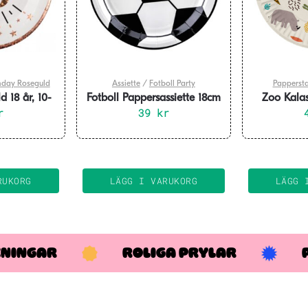
hday Roseguld
Assiette
/
Fotboll Party
Papperstal
d 18 år, 10-
Fotboll Pappersassiette 18cm
Zoo Kalas
r
6-pack
39
kr
23c
RUKORG
LÄGG I VARUKORG
LÄGG 
KNINGAR
ROLIGA PRYLAR