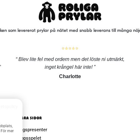
iken som levererat prylar på nätet med snabb leverans till många nö
⭐⭐⭐⭐⭐
Blev lite fel med ordern men det löste ni utmärkt,
inget krångel här inte!
Charlotte
tetspolicy
POPULÄRA SIDOR
bbplats,
Farsdagspresenter
. För mer
Julklappsspelet