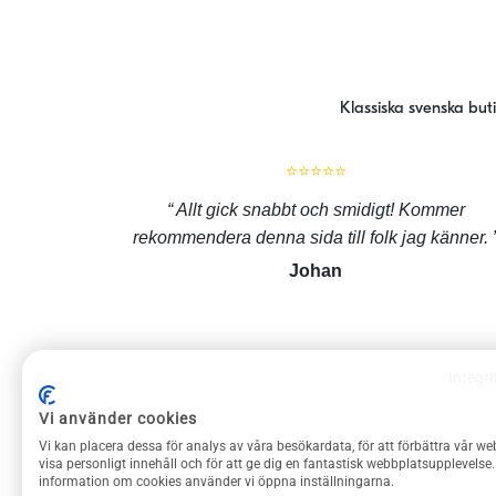
Klassiska svenska but
⭐⭐⭐⭐⭐
Allt gick snabbt och smidigt! Kommer
rekommendera denna sida till folk jag känner.
Johan
Integri
Vi använder cookies
ROLIGAPRYLAR KUNDSERVICE
Vi kan placera dessa för analys av våra besökardata, för att förbättra vår we
Om Roliga prylar
visa personligt innehåll och för att ge dig en fantastisk webbplatsupplevelse
information om cookies använder vi öppna inställningarna.
Kontakta oss