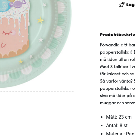
Cake"
Lag
23cm
8-
pack
mängd
Produktbeskri
Förvandla ditt ba
papperstallrikar! 
måltiden till en ro
Med 8 tallrikar i 
för kalaset och se
Så varför vänta? 
papperstallrikar 
sina måltider på 
muggar och servett
Mått: 23 cm
Antal: 8 st
Material: Pap