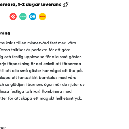
ervara, 1-2 dagar leverans
vning
rns kalas till en minnesvärd fest med våra
Dessa tallrikar är perfekta för att göra
lig och festlig upplevelse för alla små gäster.
varje förpackning är det enkelt att förbereda
 till att alla små gäster har något att äta på.
Skapa ett fantastiskt barnkalas med våra
och se glädjen i barnens ögon när de njuter av
dessa festliga tallrikar! Kombinera med
er för att skapa ett magiskt helhetsintryck.
per