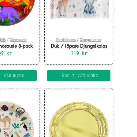
lrik
/
Dinosaurie
Bordslöpare
/
Djungel kalas
inosaurie 8-pack
Duk / löpare Djungelkalas
39
kr
30×500 cm
119
kr
I VARUKORG
LÄGG I VARUKORG