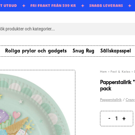
RT UTBUD
FRI FRAKT FRÅN 599 KR
SNABB LEVERANS
tsökning
Roliga prylar och gadgets
Snug Rug
Sällskapsspel
»
»
Hem
Fest & Kalas
Papperstallrik
pack
Papperstallrik
/
Crazy
Pappersta
"Crazy