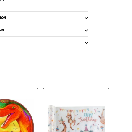
ION
ON