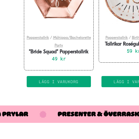
Papperstallrik
/
Möhippa/Bachelorette
Papperstallrik
/
Birt
Tallrikar Roségul
Party
59
pack
k
”Bride Squad” Papperstallrik
6-pack
49
kr
LÄGG I VARUKORG
LÄGG I VA
A PRYLAR
PRESENTER & ÖVERRAS