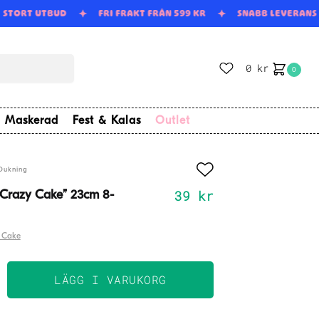
STORT UTBUD
FRI FRAKT FRÅN 599 KR
SNABB LEVERAN
0
kr
0
Maskerad
Fest & Kalas
Outlet
Dukning
39
kr
 ”Crazy Cake” 23cm 8-
 Cake
LÄGG I VARUKORG
llrik