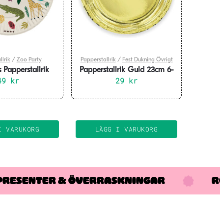
lrik
/
Zoo Party
Papperstallrik
/
Fest Dukning Övrigt
 Papperstallrik
Papperstallrik Guld 23cm 6-
m 8-pack
49
kr
29
pack
kr
I VARUKORG
LÄGG I VARUKORG
PRESENTER & ÖVERRASKNINGAR
R