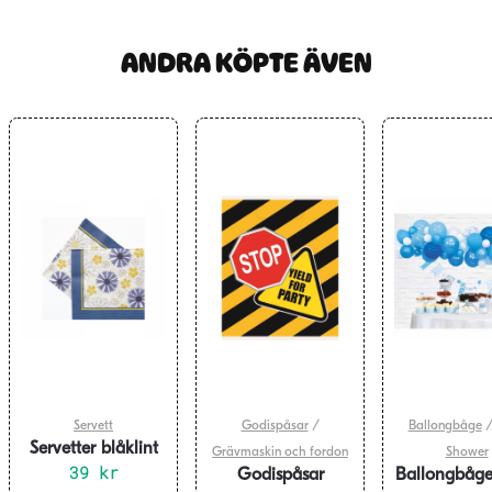
ANDRA KÖPTE ÄVEN
Servett
Godispåsar
/
Ballongbåge
Servetter blåklint
Grävmaskin och fordon
Shower
och prästkragar
39
kr
Godispåsar
Ballongbåge
20-pack