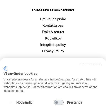
ROLIGAPRYLAR KUNDSERVICE
Om Roliga prylar
Kontakta oss
Frakt & returer
Köpvillkor
Integritetspolicy
Privacy Policy
POPULÄRA SIDOR
Integritetspolicy
Farsdagspresenter
Vi använder cookies
Julklappsspelet
Vi kan placera dessa för analys av våra besökardata, för att förbättra vår
webbplats, visa personligt innehåll och för att ge dig en fantastisk
Merchandise
webbplatsupplevelse. För mer information om cookies använder vi öppna
Muggar
inställningarna.
Sällskapsspel och familjespel
Nödvändig
Prestanda