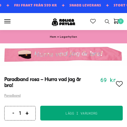
Skip
Skip
D
FRI FRAKT FRÅN 599 KR
SNABB LEVERANS
STORT
to
to
navigation
content
0
»
Hem
Lagerhyllan
69
kr
Paradband rosa – Hurra vad jag är
bra!
Paradband
LÄGG I VARUKORG
Paradband
rosa