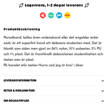
-
Lagervara, 1-2 dagar leverans
Hurra
vad
jag
är
Produktbeskrivning
bra!
mängd
Paradband, kallas även ordensband eller det engelska order
sash, är ett superfint band att dekorera studenten med. Det är
blankt som siden men gjort av 84% nylon, 10% polyester, 5% PU
och 1% plast. Det är framförallt dekorationen studenthatten och
texten som är plast.
På bandet står texten Hurra vad jag är bra! i silver
LEVERANSINFORMATION
RETUR & REKLAMATION
OM ROLIGAPRYLAR