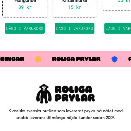
35
kr
Hängande
Klistermärke
dekoration hjärtan
39
kr
Mimmi Pigg – 60
15
kr
3-pack
st
LÄGG I VARUKORG
LÄGG I VARUKORG
LÄGG I VAR
KNINGAR
ROLIGA PRYLAR
Klassiska svenska butiken som levererat prylar på nätet med
snabb leverans till många nöjda kunder sedan 2007.