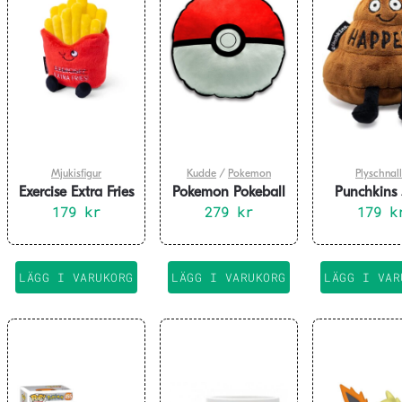
Mjukisfigur
Kudde
/
Pokemon
Plyschnal
Exercise Extra Fries
Pokemon Pokeball
Punchkins 
Collectible Plushie
179
kr
279
Kudde
kr
Happen
179
k
LÄGG I VARUKORG
LÄGG I VARUKORG
LÄGG I VAR