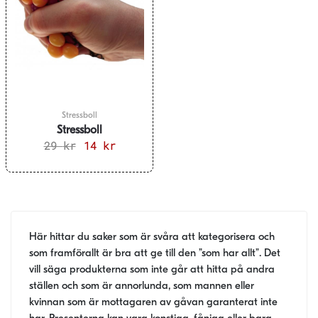
Stressboll
Stressboll
29
kr
Det
14
kr
Det
ursprungliga
nuvarande
priset
priset
var:
är:
29 kr.
14 kr.
Här hittar du saker som är svåra att kategorisera och
som framförallt är bra att ge till den ”som har allt”. Det
vill säga produkterna som inte går att hitta på andra
ställen och som är annorlunda, som mannen eller
kvinnan som är mottagaren av gåvan garanterat inte