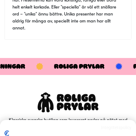
har. Presenterna kan vara konstiga, fåniga eller bara
helt enkelt korkade. Eller ”speciella” är väl ett snällare
ord – ”unika” ännu bättre. Unika presenter har man
aldrig för många av, speciellt inte om man har allt
annat.
KNINGAR
ROLIGA PRYLAR
Klassiska svenska butiken som levererat prylar på nätet med
Integritetspolicy
snabb leverans till många nöjda kunder sedan 2007.