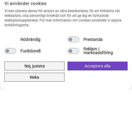
Vi använder cookies
⭐⭐⭐⭐⭐
Vi kan placera dessa för analys av våra besökardata, för att förbättra vår
webbplats, visa personligt innehåll och för att ge dig en fantastisk
Allt gick snabbt och smidigt! Kommer rekommendera denna
webbplatsupplevelse. För mer information om cookies använder vi öppna
sida till folk jag känner.
inställningarna.
Johan
Nödvändig
Prestanda
⭐⭐⭐⭐⭐
Reklam /
Funktionell
marknadsföring
Blev lite fel med ordern men det löste ni utmärkt, inget
krångel här inte!
Nej, justera
Acceptera alla
Charlotte
Neka
⭐⭐⭐⭐⭐
Snabba att svara på frågor. Snabb leverans! Fick mina varor
dagen efter.
Rebecca