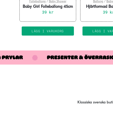
Folieballong
/
Baby Shower
Ballong
/
Baby
Baby Girl Folieballong 45cm
Hjärtformad Bal
39
kr
Boy 45
39
k
LÄGG I VARUKORG
LÄGG I VA
A PRYLAR
PRESENTER & ÖVERRAS
Klassiska svenska but