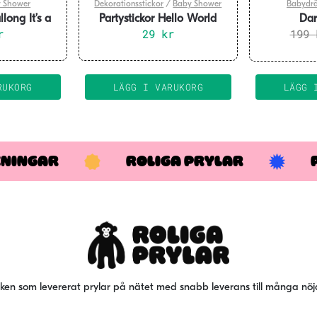
 Shower
Dekorationsstickor
/
Baby Shower
Babydrä
long It’s a
Partystickor Hello World
Dar
cm
r
29
Rosa
kr
Barmaskerad
199
RUKORG
LÄGG I VARUKORG
LÄGG 
KNINGAR
ROLIGA PRYLAR
iken som levererat prylar på nätet med snabb leverans till många nö