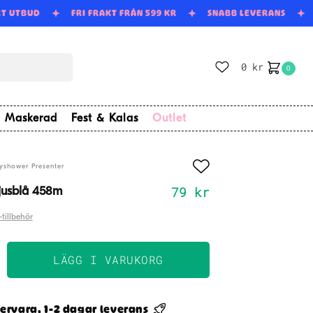
RT UTBUD
FRI FRAKT FRÅN 599 KR
SNABB LEVERANS
0
kr
0
Maskerad
Fest & Kalas
Outlet
yshower Presenter
79
kr
jusblå 458m
-tillbehör
LÄGG I VARUKORG
nöre
ervara, 1-2 dagar leverans