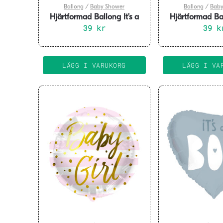
Ballong
/
Baby Shower
Ballong
/
Baby
Hjärtformad Ballong It’s a
Hjärtformad Bal
Boy 45cm
39
kr
Girl 4
39
k
LÄGG I VARUKORG
LÄGG I VA