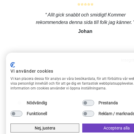
⭐⭐⭐⭐⭐
Allt gick snabbt och smidigt! Kommer
rekommendera denna sida till folk jag känner.
Johan
Integri
Vi använder cookies
ROLIGAPRYLAR KUNDSERVICE
Vi kan placera dessa för analys av våra besökardata, för att förbättra vår we
Om Roliga prylar
visa personligt innehåll och för att ge dig en fantastisk webbplatsupplevelse
information om cookies använder vi öppna inställningarna.
Kontakta oss
Frakt & returer
Nödvändig
Prestanda
Köpvillkor
Funktionell
Reklam / marknads
Integritetspolicy
Privacy Policy
Nej, justera
Acceptera alla