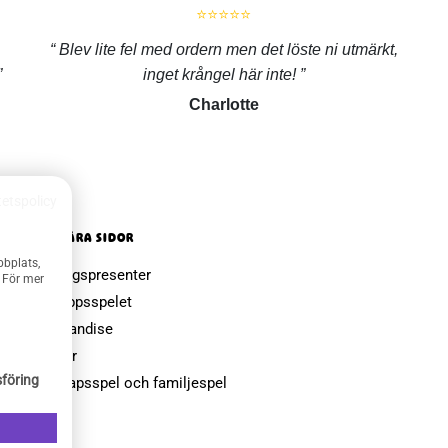
⭐⭐⭐⭐⭐
Blev lite fel med ordern men det löste ni utmärkt,
inget krångel här inte!
Charlotte
tetspolicy
POPULÄRA SIDOR
bbplats,
Farsdagspresenter
. För mer
Julklappsspelet
Merchandise
Muggar
föring
Sällskapsspel och familjespel