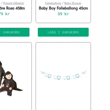
/
Present-tillbehör
Folieballong
/
Baby Shower
nöre Rosa 458m
Baby Boy Folieballong 45cm
79
kr
39
kr
I VARUKORG
LÄGG I VARUKORG