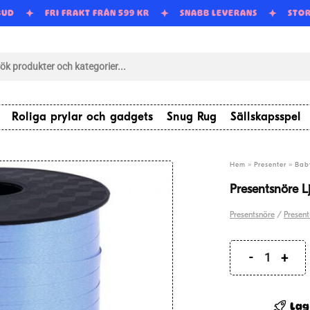
BUD
FRI FRAKT FRÅN 599 KR
SNABB LEVERANS
STO
tsökning
Roliga prylar och gadgets
Snug Rug
Sällskapsspel
»
»
Hem
Presenter
Bab
Presentsnöre L
Presentsnöre
/
Present
Presents
Ljusblå
458m
Lag