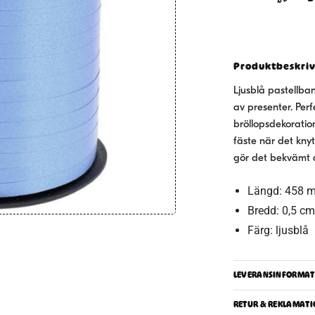
mängd
Produktbeskri
Ljusblå pastellban
av presenter. Per
bröllopsdekoration
fäste när det knyts
gör det bekvämt 
Längd: 458 m
Bredd: 0,5 cm
Färg: ljusblå
LEVERANSINFORMAT
RETUR & REKLAMATI