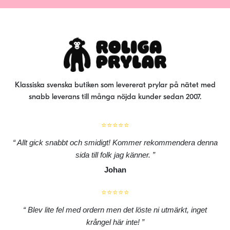
olika
alternativen
kan
väljas
på
produktsidan
Klassiska svenska butiken som levererat prylar på nätet med
snabb leverans till många nöjda kunder sedan 2007.
⭐⭐⭐⭐⭐
Allt gick snabbt och smidigt! Kommer rekommendera denna
sida till folk jag känner.
Johan
⭐⭐⭐⭐⭐
Blev lite fel med ordern men det löste ni utmärkt, inget
krångel här inte!