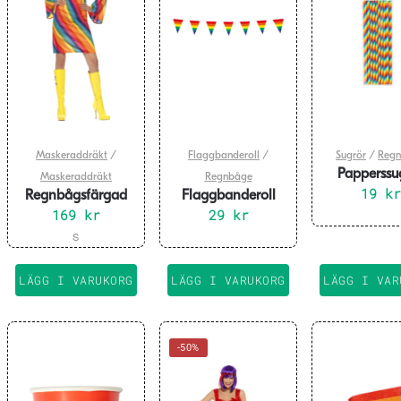
Maskeraddräkt
/
Flaggbanderoll
/
Sugrör
/
Reg
Papperssu
Maskeraddräkt
Regnbåge
Regnbåge 2
19
kr
Regnbågsfärgad
Flaggbanderoll
Hippieklänning
169
kr
Regnbåge 3m
29
kr
Den
S
här
produkten
LÄGG I VARUKORG
LÄGG I VARUKORG
LÄGG I VAR
har
flera
varianter.
-50%
De
olika