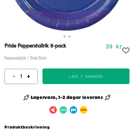
39
kr
Pride Papperstallrik 8-pack
Papperstallrik
/
Pride Party
LÄGG I VARUKORG
Pride
Papperstallrik
8-
Lagervara, 1-2 dagar leverans
pack
mängd
Produktbeskrivning