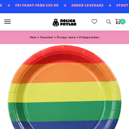
Skip
Skip
UD
FRI FRAKT FRÅN 599 KR
SNABB LEVERANS
STORT
to
to
navigation
content
0
»
»
»
Hem
Temafest
Övriga tema
Prideparaden