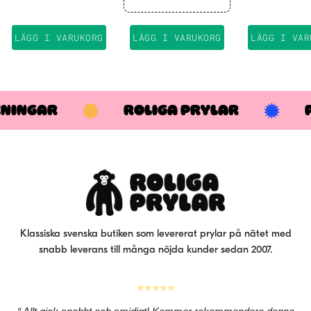
LÄGG I VARUKORG
LÄGG I VARUKORG
LÄGG I VAR
KNINGAR
ROLIGA PRYLAR
Klassiska svenska butiken som levererat prylar på nätet med
snabb leverans till många nöjda kunder sedan 2007.
⭐⭐⭐⭐⭐