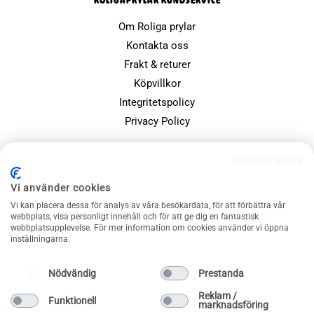
ROLIGAPRYLAR KUNDSERVICE
Om Roliga prylar
Kontakta oss
Frakt & returer
Köpvillkor
Integritetspolicy
Privacy Policy
POPULÄRA SIDOR
Integritetspolicy
Farsdagspresenter
Vi använder cookies
Julklappsspelet
Vi kan placera dessa för analys av våra besökardata, för att förbättra vår
webbplats, visa personligt innehåll och för att ge dig en fantastisk
Merchandise
webbplatsupplevelse. För mer information om cookies använder vi öppna
Muggar
inställningarna.
Sällskapsspel och familjespel
Nödvändig
Prestanda
Reklam /
Funktionell
marknadsföring