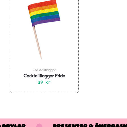
Cocktailflaggor
Cocktailflaggor Pride
Regnbåge 50-pack
39
kr
A PRYLAR
PRESENTER & ÖVERRAS