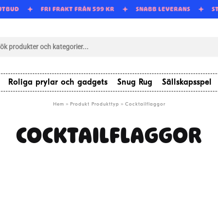
 UTBUD
FRI FRAKT FRÅN 599 KR
SNABB LEVERANS
S
tsökning
Roliga prylar och gadgets
Snug Rug
Sällskapsspel
»
»
Hem
Produkt Produkttyp
Cocktailflaggor
COCKTAILFLAGGOR