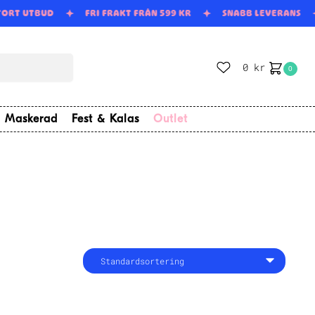
TORT UTBUD
FRI FRAKT FRÅN 599 KR
SNABB LEVERANS
0
kr
0
Maskerad
Fest & Kalas
Outlet