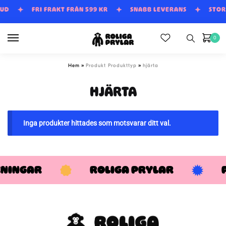
Skip
Skip
BUD
FRI FRAKT FRÅN 599 KR
SNABB LEVERANS
STOR
to
to
navigation
content
0
»
»
Hem
Produkt Produkttyp
hjärta
HJÄRTA
Inga produkter hittades som motsvarar ditt val.
KNINGAR
ROLIGA PRYLAR