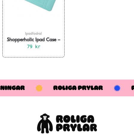
Ipadfodral
Shopperholic Ipad Case –
79
Turkos
kr
KNINGAR
ROLIGA PRYLAR