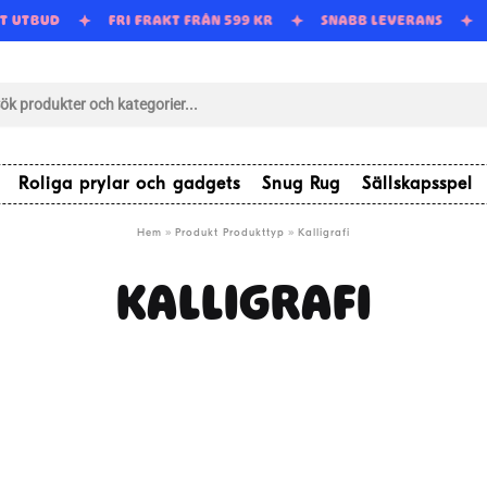
RT UTBUD
FRI FRAKT FRÅN 599 KR
SNABB LEVERANS
tsökning
Roliga prylar och gadgets
Snug Rug
Sällskapsspel
»
»
Hem
Produkt Produkttyp
Kalligrafi
KALLIGRAFI