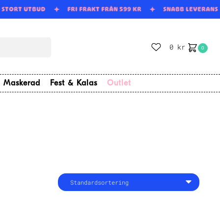
STORT UTBUD
FRI FRAKT FRÅN 599 KR
SNABB LEVERANS
0
kr
0
Maskerad
Fest & Kalas
Outlet