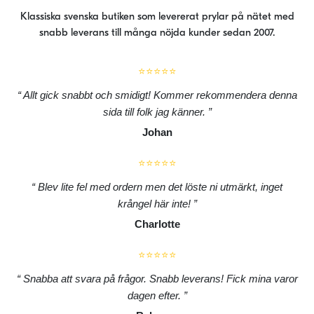
produktsidan
Klassiska svenska butiken som levererat prylar på nätet med
snabb leverans till många nöjda kunder sedan 2007.
⭐⭐⭐⭐⭐
Allt gick snabbt och smidigt! Kommer rekommendera denna
sida till folk jag känner.
Johan
⭐⭐⭐⭐⭐
Blev lite fel med ordern men det löste ni utmärkt, inget
krångel här inte!
Charlotte
⭐⭐⭐⭐⭐
Snabba att svara på frågor. Snabb leverans! Fick mina varor
dagen efter.