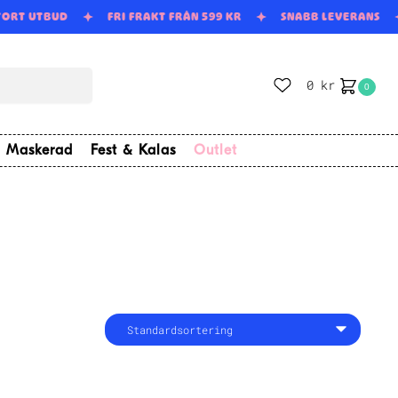
TORT UTBUD
FRI FRAKT FRÅN 599 KR
SNABB LEVERANS
0
kr
0
Maskerad
Fest & Kalas
Outlet