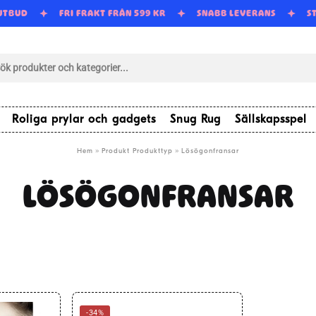
 UTBUD
FRI FRAKT FRÅN 599 KR
SNABB LEVERANS
S
tsökning
Roliga prylar och gadgets
Snug Rug
Sällskapsspel
»
»
Hem
Produkt Produkttyp
Lösögonfransar
LÖSÖGONFRANSAR
-34%