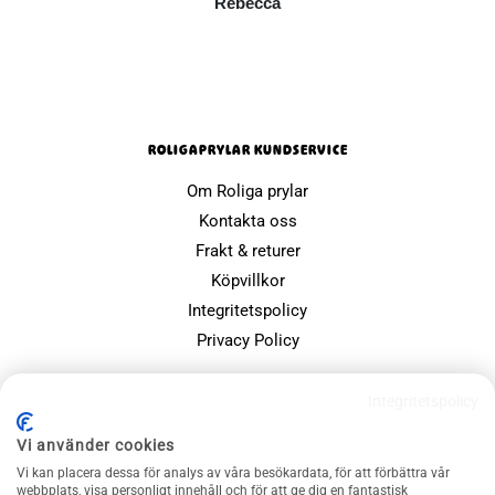
Rebecca
ROLIGAPRYLAR KUNDSERVICE
Om Roliga prylar
Kontakta oss
Frakt & returer
Köpvillkor
Integritetspolicy
Privacy Policy
POPULÄRA SIDOR
Integritetspolicy
Farsdagspresenter
Vi använder cookies
Julklappsspelet
Vi kan placera dessa för analys av våra besökardata, för att förbättra vår
Merchandise
webbplats, visa personligt innehåll och för att ge dig en fantastisk