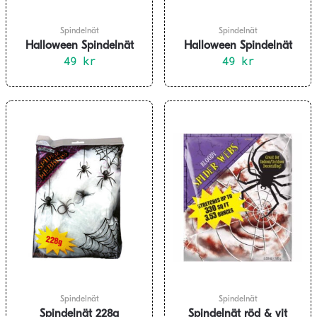
Spindelnät
Spindelnät
Halloween Spindelnät
Halloween Spindelnät
Orange 200g
49
kr
Svart 200g
49
kr
Spindelnät
Spindelnät
Spindelnät 228g
Spindelnät röd & vit