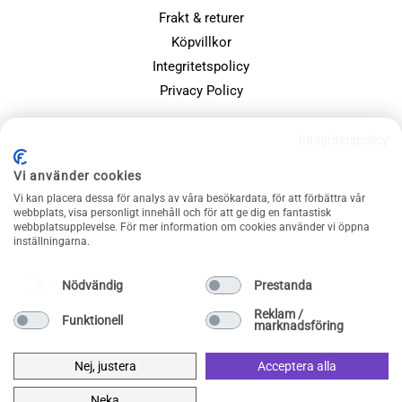
Frakt & returer
Köpvillkor
Integritetspolicy
Privacy Policy
POPULÄRA SIDOR
Integritetspolicy
Farsdagspresenter
Vi använder cookies
Julklappsspelet
Vi kan placera dessa för analys av våra besökardata, för att förbättra vår
Merchandise
webbplats, visa personligt innehåll och för att ge dig en fantastisk
webbplatsupplevelse. För mer information om cookies använder vi öppna
Muggar
inställningarna.
Sällskapsspel och familjespel
Nödvändig
Prestanda
Reklam /
Funktionell
marknadsföring
Nej, justera
Acceptera alla
Neka