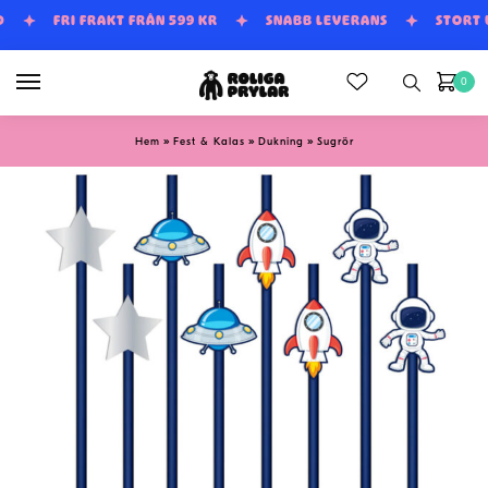
Skip
Skip
D
FRI FRAKT FRÅN 599 KR
SNABB LEVERANS
STORT
to
to
navigation
content
0
»
»
»
Hem
Fest & Kalas
Dukning
Sugrör