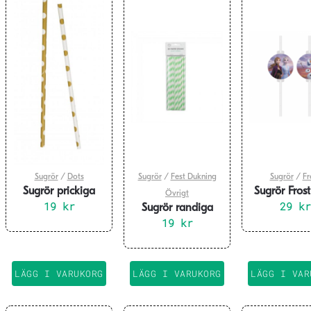
Sugrör
/
Dots
Sugrör
/
Fest Dukning
Sugrör
/
Fr
Sugrör prickiga
Sugrör Frost
Övrigt
guld 10-pack
19
kr
29
pack
kr
Sugrör randiga
ljusgrön 20-pack
19
kr
LÄGG I VARUKORG
LÄGG I VARUKORG
LÄGG I VAR