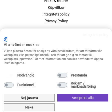
Frakt & returer
Köpvillkor
Integritetspolicy
Privacy Policy
POPULÄRA SIDOR
Integritetspolicy
Farsdagspresenter
Vi använder cookies
Julklappsspelet
Vi kan placera dessa för analys av våra besökardata, för att förbättra vår
Merchandise
webbplats, visa personligt innehåll och för att ge dig en fantastisk
webbplatsupplevelse. För mer information om cookies använder vi öppna
Muggar
inställningarna.
Sällskapsspel och familjespel
Nödvändig
Prestanda
Reklam /
Funktionell
marknadsföring
Nej, justera
Acceptera alla
Neka