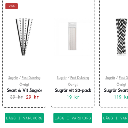
-26%
Sugrör
/
Fest Dukning
Sugrör
/
Fest Dukning
Sugrör
/
Fest 
Övrigt
Övrigt
Övrigt
Svart & Vit Sugrör
Sugrör vit 20-pack
Sugrör Svart
39
50-pack
kr
Det
29
kr
Det
19
kr
Randiga 25
119
k
ursprungliga
nuvarande
priset
priset
var:
är:
LÄGG I VARUKORG
LÄGG I VARUKORG
LÄGG I VAR
39 kr.
29 kr.