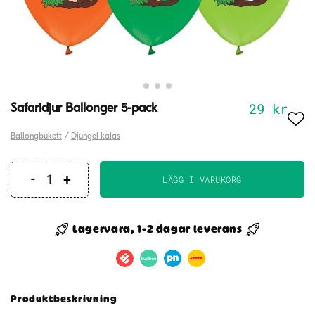
29
kr
Safaridjur Ballonger 5-pack
Ballongbukett
/
Djungel kalas
LÄGG I VARUKORG
Safaridjur
Ballonger
5-
Lagervara, 1-2 dagar leverans
pack
mängd
Produktbeskrivning