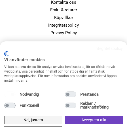
Kontakta oss
Frakt & returer
Köpvillkor
Integritetspolicy
Privacy Policy
POPULÄRA SIDOR
Integritetspolicy
Farsdagspresenter
Vi använder cookies
Julklappsspelet
Vi kan placera dessa för analys av våra besökardata, för att förbättra vår
webbplats, visa personligt innehåll och för att ge dig en fantastisk
Merchandise
webbplatsupplevelse. För mer information om cookies använder vi öppna
Muggar
inställningarna.
Sällskapsspel och familjespel
Nödvändig
Prestanda
Reklam /
Funktionell
marknadsföring
Nej, justera
Acceptera alla