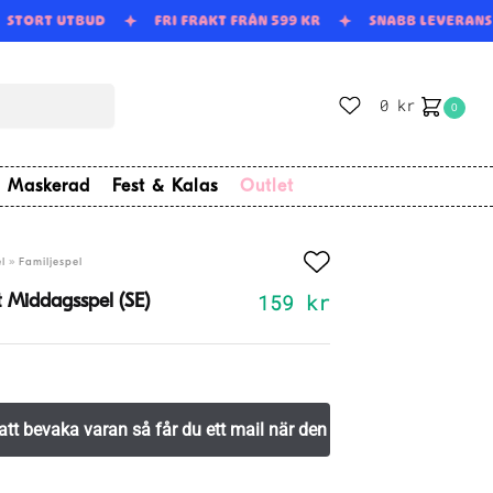
STORT UTBUD
FRI FRAKT FRÅN 599 KR
SNABB LEVERAN
0
kr
0
Maskerad
Fest & Kalas
Outlet
»
l
Familjespel
159
kr
it Middagsspel (SE)