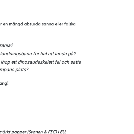
nför en mängd absurda sanna eller falska
zania?
n landningsbana för hal att landa på?
ihop ett dinosaurieskelett fel och satte
umpans plats?
oäng!
jömärkt papper (Svanen & FSC) i EU.