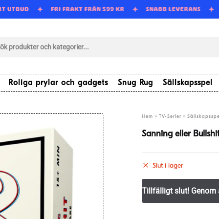
RT UTBUD
FRI FRAKT FRÅN 599 KR
SNABB LEVERANS
tsökning
Roliga prylar och gadgets
Snug Rug
Sällskapsspel
»
»
Hem
TV-Serier
Sällskapsspe
Sanning eller Bullsh
Slut i lager