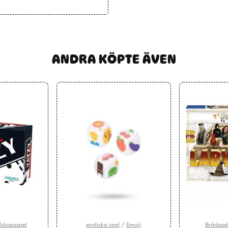
ANDRA KÖPTE ÄVEN
lskapsspel
erotiska spel
/
Emoji
Brädspe