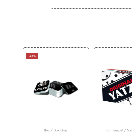
-43%
Box
/
Box Quiz
Familjespel
/
Säl