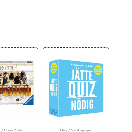
l
/
Harry Potter
Quiz
/
Sällskapsspel