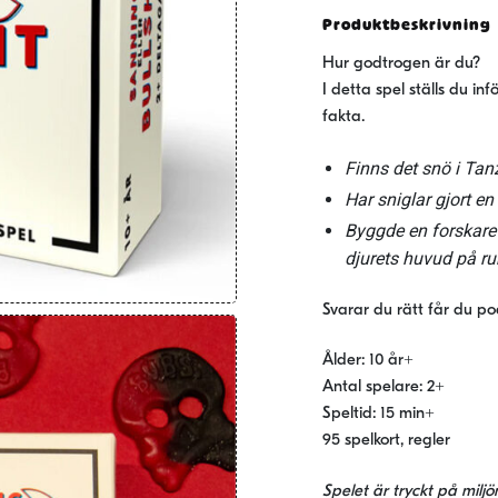
Produktbeskrivning
Hur godtrogen är du?
I detta spel ställs du i
fakta.
Finns det snö i Tan
Har sniglar gjort e
Byggde en forskare 
djurets huvud på r
Svarar du rätt får du p
Ålder: 10 år+
Antal spelare: 2+
Speltid: 15 min+
95 spelkort, regler
Spelet är tryckt på mil