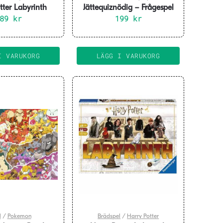
tter Labyrinth
Jättequiznödig – Frågespel
rädspel
389
kr
199
(SE)
kr
I VARUKORG
LÄGG I VARUKORG
l
/
Pokemon
Brädspel
/
Harry Potter