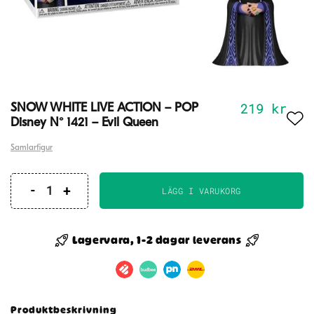
219
kr
SNOW WHITE LIVE ACTION – POP
Disney N° 1421 – Evil Queen
Samlarfigur
LÄGG I VARUKORG
SNOW
WHITE
LIVE
Lagervara, 1-2 dagar leverans
ACTION
-
POP
Disney
Produktbeskrivning