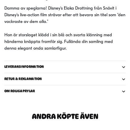
N°
1421
Damma av speglarna! Disney's Elaka Drottning från Snövit i
-
Disney's live-action film strävar efter att bevara sin titel som "den
Evil
vackraste av dem alla."
Queen
mängd
Hon är storslaget klädd i sin blå och svarta klänning med
händerna knäppta framför sig. Fullända din samling med
denna elegant onda samlarfigur.
LEVERANSINFORMATION
RETUR & REKLAMATION
OM ROLIGAPRYLAR
ANDRA KÖPTE ÄVEN