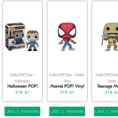
Funko POP Figur
/
Funko POP Figur
/
Spider-
Funko POP Figur
Halloween
Man
Turtles
Halloween POP!
Marvel POP! Vinyl
Teenage M
Vinyl Figure
219
kr
Figure Mangaverse
219
kr
Ninja Turtle
219
k
Michael Myers 10
Spider-Man 9 cm
Michelan
cm
Sausage L
Nunchucks
LÄGG I VARUKORG
LÄGG I VARUKORG
LÄGG I VAR