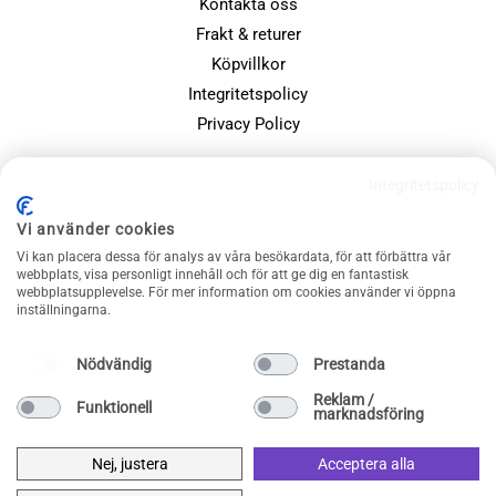
Kontakta oss
Frakt & returer
Köpvillkor
Integritetspolicy
Privacy Policy
POPULÄRA SIDOR
Integritetspolicy
Farsdagspresenter
Vi använder cookies
Julklappsspelet
Vi kan placera dessa för analys av våra besökardata, för att förbättra vår
Merchandise
webbplats, visa personligt innehåll och för att ge dig en fantastisk
webbplatsupplevelse. För mer information om cookies använder vi öppna
Muggar
inställningarna.
Sällskapsspel och familjespel
Nödvändig
Prestanda
Reklam /
Funktionell
marknadsföring
Nej, justera
Acceptera alla