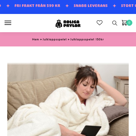
Skip
Skip
D
FRI FRAKT FRÅN 599 KR
SNABB LEVERANS
STORT
to
to
navigation
content
0
»
»
Hem
Julklappsspelet
Julklappsspelet 150kr