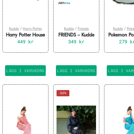
Kudde
/
Harry Potter
Kudde
/
Friends
Kudde
/
Pok
Harry Potter House
FRIENDS – Kudde
Pokemon Po
Mascot Cushion
449
kr
– Central Perk
349
kr
279
Kudde
k
with Plush Figure
Ravenclaw
LÄGG I VARUKORG
LÄGG I VARUKORG
LÄGG I VAR
-50%