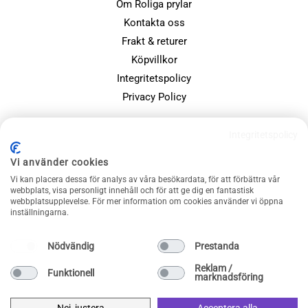
Om Roliga prylar
Kontakta oss
Frakt & returer
Köpvillkor
Integritetspolicy
Privacy Policy
POPULÄRA SIDOR
Integritetspolicy
Farsdagspresenter
Vi använder cookies
Julklappsspelet
Vi kan placera dessa för analys av våra besökardata, för att förbättra vår
Merchandise
webbplats, visa personligt innehåll och för att ge dig en fantastisk
webbplatsupplevelse. För mer information om cookies använder vi öppna
Muggar
inställningarna.
Sällskapsspel och familjespel
Nödvändig
Prestanda
Reklam /
Funktionell
marknadsföring