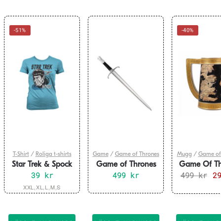
-51%
-40%
T-Shirt
/
Roliga t-shirts
Game
/
Game of Thrones
Mugg
/
Game of
Star Trek & Spock
Game of Thrones
Game Of Th
Girly T-Shirt
39
kr
Jon Snow
499
kr
499
Stein M
kr
De
2
Longclaw Brevkniv
Wester
ur
Den
XXL,XL,L,M,S
pri
här
var
produkten
499