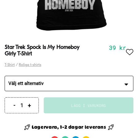
39
kr
Star Trek Spock Is My Homeboy
Girly T-Shirt
T-Shirt
/
Roliga t-shirts
LÄGG I VARUKORG
Star
Trek
Spock
Lagervara, 1-2 dagar leverans
Is