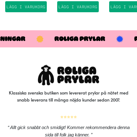
LÄGG I VARUKORG
LÄGG I VARUKORG
LÄGG I VAR
KNINGAR
ROLIGA PRYLAR
Klassiska svenska butiken som levererat prylar på nätet med
snabb leverans till många nöjda kunder sedan 2007.
⭐⭐⭐⭐⭐
Allt gick snabbt och smidigt! Kommer rekommendera denna
sida till folk jag känner.