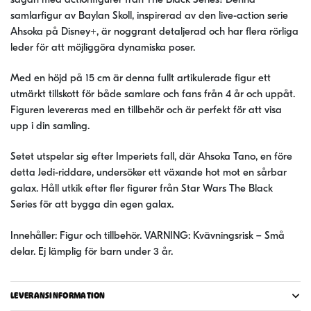
sagan med actionfigurer från The Black Series! Denna
samlarfigur av Baylan Skoll, inspirerad av den live-action serie
Ahsoka på Disney+, är noggrant detaljerad och har flera rörliga
leder för att möjliggöra dynamiska poser.
Med en höjd på 15 cm är denna fullt artikulerade figur ett
utmärkt tillskott för både samlare och fans från 4 år och uppåt.
Figuren levereras med en tillbehör och är perfekt för att visa
upp i din samling.
Setet utspelar sig efter Imperiets fall, där Ahsoka Tano, en före
detta Jedi-riddare, undersöker ett växande hot mot en sårbar
galax. Håll utkik efter fler figurer från Star Wars The Black
Series för att bygga din egen galax.
Innehåller: Figur och tillbehör. VARNING: Kvävningsrisk – Små
delar. Ej lämplig för barn under 3 år.
LEVERANSINFORMATION