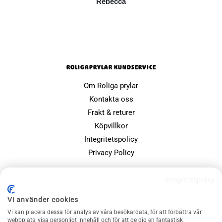
Rebecca
ROLIGAPRYLAR KUNDSERVICE
Om Roliga prylar
Kontakta oss
Frakt & returer
Köpvillkor
Integritetspolicy
Privacy Policy
POPULÄRA SIDOR
Integritetspolicy
Farsdagspresenter
Vi använder cookies
Julklappsspelet
Vi kan placera dessa för analys av våra besökardata, för att förbättra vår
Merchandise
webbplats, visa personligt innehåll och för att ge dig en fantastisk