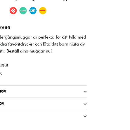
vning
lergångsmuggar är perfekta för att fylla med
andra favoritdrycker och låta ditt barn njuta av
til. Beställ dina muggar nu!
ggar
ck
ION
ON