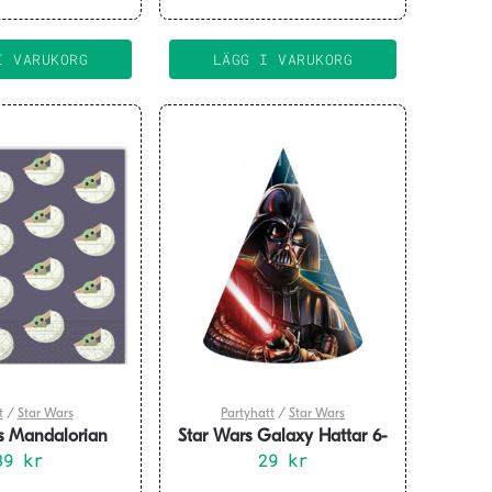
I VARUKORG
LÄGG I VARUKORG
t
/
Star Wars
Partyhatt
/
Star Wars
s Mandalorian
Star Wars Galaxy Hattar 6-
ter 20-pack
39
kr
29
pack
kr