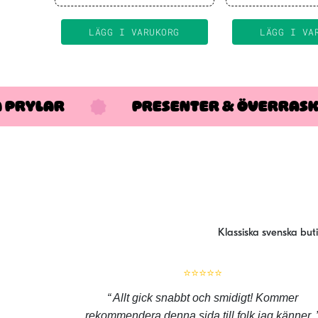
LÄGG I VARUKORG
LÄGG I VA
A PRYLAR
PRESENTER & ÖVERRAS
Klassiska svenska but
⭐⭐⭐⭐⭐
Allt gick snabbt och smidigt! Kommer
rekommendera denna sida till folk jag känner.