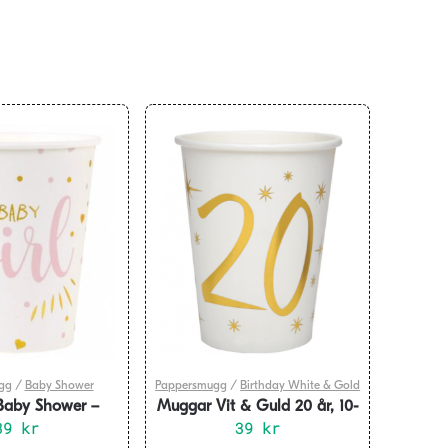
gg
/
Baby Shower
Pappersmugg
/
Birthday White & Gold
Baby Shower –
Muggar Vit & Guld 20 år, 10-
irl 10-pack
39
kr
39
pack
kr