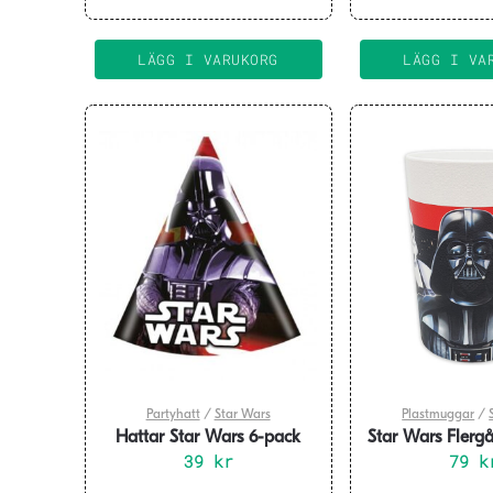
LÄGG I VARUKORG
LÄGG I VA
Partyhatt
/
Star Wars
Plastmuggar
/
Hattar Star Wars 6-pack
Star Wars Fler
39
kr
2-pac
79
k