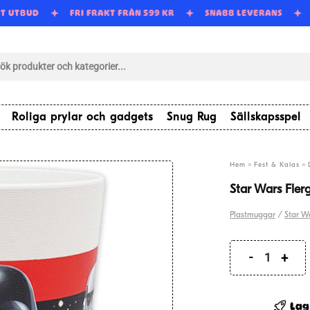
RT UTBUD
FRI FRAKT FRÅN 599 KR
SNABB LEVERANS
tsökning
Roliga prylar och gadgets
Snug Rug
Sällskapsspel
»
»
Hem
Fest & Kalas
Star Wars Fle
Plastmuggar
/
Star W
Star
Wars
Flergån
Lag