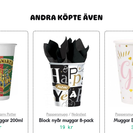
ANDRA KÖPTE ÄVEN
arry Potter
Pappersmugg
/
Nyårsfest
Pappersmu
uggar 200ml
Block nyår muggar 8-pack
Muggar 
k
r
19
kr
Baby G