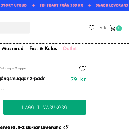
STORT UTBUD
FRI FRAKT FRÅN 599 KR
SNABB LEVERAN
0
kr
0
Maskerad
Fest & Kalas
Outlet
»
Dukning
Muggar
79
kr
rgångsmuggar 2-pack
ars
LÄGG I VARUKORG
gsmuggar
ervara, 1-2 dagar leverans