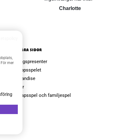
Charlotte
tetspolicy
POPULÄRA SIDOR
bbplats,
Farsdagspresenter
. För mer
Julklappsspelet
Merchandise
Muggar
föring
Sällskapsspel och familjespel