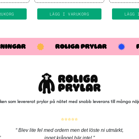
RUKORG
LÄGG I VARUKORG
LÄGG 
KNINGAR
ROLIGA PRYLAR
iken som levererat prylar på nätet med snabb leverans till många nö
⭐⭐⭐⭐⭐
Blev lite fel med ordern men det löste ni utmärkt,
inget krångel här inte!