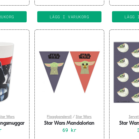
RUKORG
LÄGG I VARUKORG
LÄGG 
Star Wars
Flaggbanderoll
/
Star Wars
Servet
gångsmuggar
Star Wars Mandalorian
Star War
k
r
Flaggbanderoll
69
kr
Servet