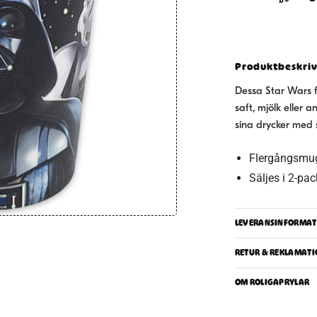
2-
pack
mängd
Produktbeskri
Dessa Star Wars f
saft, mjölk eller 
sina drycker med s
Flergångsmu
Säljes i 2-pa
LEVERANSINFORMAT
RETUR & REKLAMATI
OM ROLIGAPRYLAR