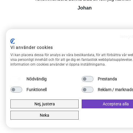
Johan
Integri
Vi använder cookies
ROLIGAPRYLAR KUNDSERVICE
Vi kan placera dessa för analys av våra besökardata, för att förbättra vår we
Om Roliga prylar
visa personligt innehåll och för att ge dig en fantastisk webbplatsupplevelse
information om cookies använder vi öppna inställningarna.
Kontakta oss
Frakt & returer
Nödvändig
Prestanda
Köpvillkor
Funktionell
Reklam / marknads
Integritetspolicy
Privacy Policy
Nej, justera
Acceptera alla
Neka