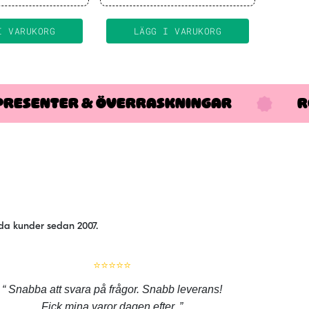
I VARUKORG
LÄGG I VARUKORG
PRESENTER & ÖVERRASKNINGAR
R
jda kunder sedan 2007.
⭐⭐⭐⭐⭐
Snabba att svara på frågor. Snabb leverans!
Fick mina varor dagen efter.