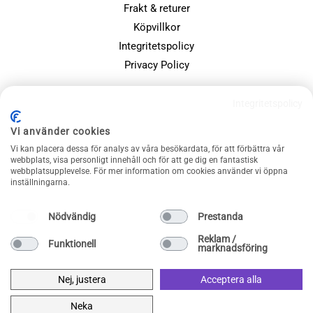
Frakt & returer
Köpvillkor
Integritetspolicy
Privacy Policy
POPULÄRA SIDOR
Integritetspolicy
Farsdagspresenter
Vi använder cookies
Julklappsspelet
Vi kan placera dessa för analys av våra besökardata, för att förbättra vår
webbplats, visa personligt innehåll och för att ge dig en fantastisk
Merchandise
webbplatsupplevelse. För mer information om cookies använder vi öppna
Muggar
inställningarna.
Sällskapsspel och familjespel
Nödvändig
Prestanda
Reklam /
Funktionell
marknadsföring
Nej, justera
Acceptera alla
Neka