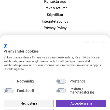
Kontakta oss
Frakt & returer
Köpvillkor
Integritetspolicy
Privacy Policy
POPULÄRA SIDOR
Integritetspolicy
Farsdagspresenter
Vi använder cookies
Julklappsspelet
Vi kan placera dessa för analys av våra besökardata, för att förbättra vår
Merchandise
webbplats, visa personligt innehåll och för att ge dig en fantastisk
webbplatsupplevelse. För mer information om cookies använder vi öppna
Muggar
inställningarna.
Sällskapsspel och familjespel
Nödvändig
Prestanda
Reklam /
Funktionell
marknadsföring
Nej, justera
Acceptera alla