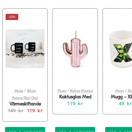
-20%
Mugg
/
Bästa
Mugg
/
Roliga Muggar
Mugg
/
Xb
Kaktusglas Med
Mugg – X
Pappa/Best Dad
119
Sugrör
kr
49
kr
Värmeskiftande
149
Mugg Super Dad
kr
Det
119
kr
Det
ursprungliga
nuvarande
priset
priset
var:
är: