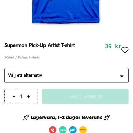
39
kr
Superman Pick-Up Artist T-shirt
T-Shirt
/
Roliga t-shirts
LÄGG I VARUKORG
Superman
Pick-
Up
Lagervara, 1-2 dagar leverans
Artist
T-