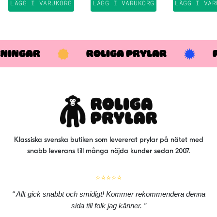
produkten
produkten
pro
LÄGG I VARUKORG
LÄGG I VARUKORG
LÄGG I VAR
har
har
har
flera
flera
fler
varianter.
varianter.
var
De
De
De
KNINGAR
ROLIGA PRYLAR
olika
olika
oli
alternativen
alternativen
alt
kan
kan
kan
väljas
väljas
väl
på
på
på
produktsidan
produktsidan
pro
Klassiska svenska butiken som levererat prylar på nätet med
snabb leverans till många nöjda kunder sedan 2007.
⭐⭐⭐⭐⭐
Allt gick snabbt och smidigt! Kommer rekommendera denna
sida till folk jag känner.