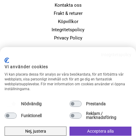
Kontakta oss
Frakt & returer
Köpvillkor
Integritetspolicy
Privacy Policy
POPULÄRA SIDOR
Integritetspolicy
Farsdagspresenter
Vi använder cookies
Julklappsspelet
Vi kan placera dessa för analys av våra besökardata, för att förbättra vår
Merchandise
webbplats, visa personligt innehåll och för att ge dig en fantastisk
webbplatsupplevelse. För mer information om cookies använder vi öppna
Muggar
inställningarna.
Sällskapsspel och familjespel
Nödvändig
Prestanda
Reklam /
Funktionell
marknadsföring
Nej, justera
Acceptera alla