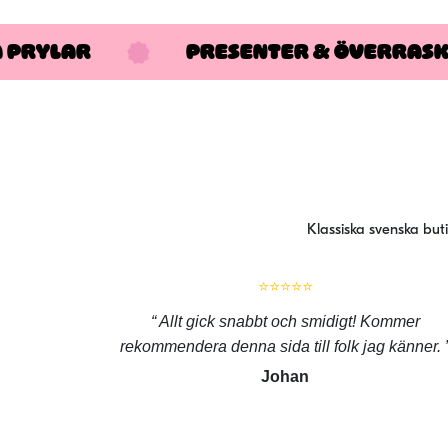
A PRYLAR
PRESENTER & ÖVERRAS
Klassiska svenska but
⭐⭐⭐⭐⭐
Allt gick snabbt och smidigt! Kommer
rekommendera denna sida till folk jag känner.
Johan