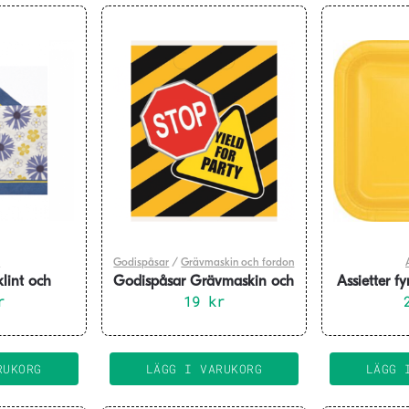
t
Godispåsar
/
Grävmaskin och fordon
klint och
Godispåsar Grävmaskin och
Assietter fy
 20-pack
r
fordon 8-pack
19
kr
RUKORG
LÄGG I VARUKORG
LÄGG 