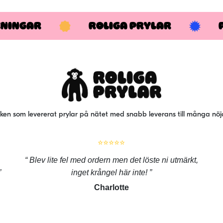
KNINGAR
ROLIGA PRYLAR
iken som levererat prylar på nätet med snabb leverans till många nö
⭐⭐⭐⭐⭐
Blev lite fel med ordern men det löste ni utmärkt,
inget krångel här inte!
Charlotte