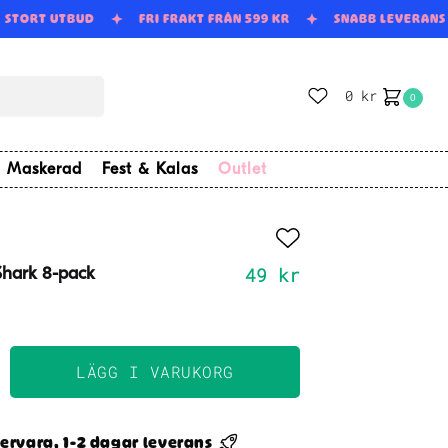
STORT UTBUD
FRI FRAKT FRÅN 599 KR
SNABB LEVERAN
0
kr
0
Maskerad
Fest & Kalas
Outlet
49
kr
 Shark 8-pack
LÄGG I VARUKORG
ervara, 1-2 dagar leverans