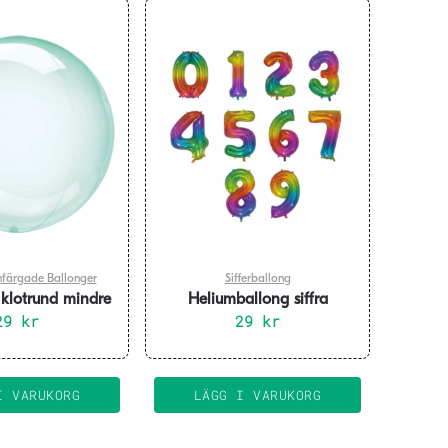
nfärgade Ballonger
Sifferballong
r klotrund mindre
Heliumballong siffra
ong – grön
29
kr
regnbåge – 76 cm
29
kr
Den
här
produkten
I VARUKORG
LÄGG I VARUKORG
har
flera