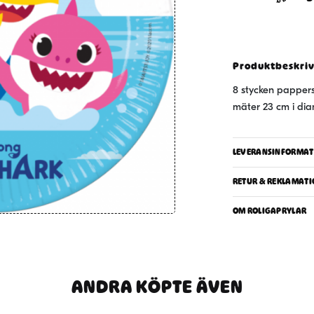
8-
pack
mängd
Produktbeskri
8 stycken pappers
mäter 23 cm i dia
LEVERANSINFORMAT
RETUR & REKLAMATI
OM ROLIGAPRYLAR
ANDRA KÖPTE ÄVEN