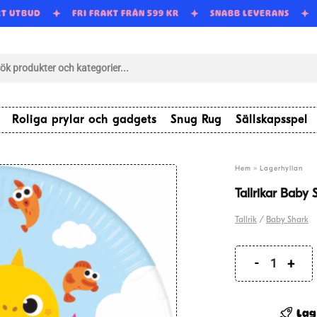
RT UTBUD
FRI FRAKT FRÅN 599 KR
SNABB LEVERANS
tsökning
Roliga prylar och gadgets
Snug Rug
Sällskapsspel
»
Hem
Lagerhyllan
Tallrikar Baby
Tallrik
/
Baby Shark
Tallrikar
Baby
Shark
Lag