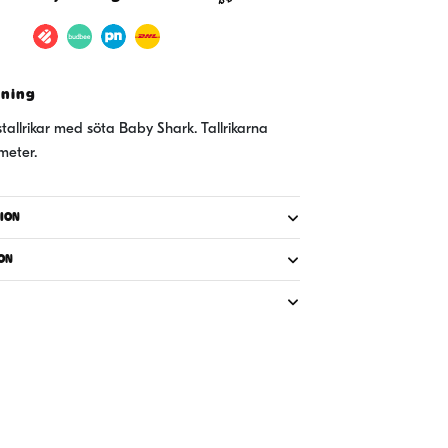
vning
tallrikar med söta Baby Shark. Tallrikarna
meter.
ION
ON