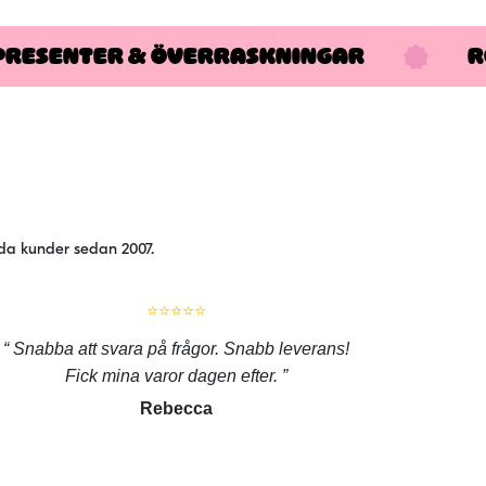
varianter.
PRESENTER & ÖVERRASKNINGAR
De
R
olika
alternativen
kan
väljas
på
produktsidan
jda kunder sedan 2007.
⭐⭐⭐⭐⭐
Snabba att svara på frågor. Snabb leverans!
Fick mina varor dagen efter.
Rebecca