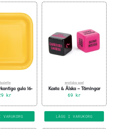
Assiette
erotiska spel
rkantiga gula 16-
Kasta & Älska – Tärningar
29
pack
kr
69
kr
I VARUKORG
LÄGG I VARUKORG