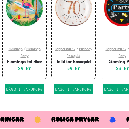
Flamingo
/
Flamingo
Papperstallrik
/
Birthday
Papperstallrik
Party
Roseguld
Party
Flamingo tallrikar
Tallrikar Roséguld
Gaming P
23 cm 8-pack
39
kr
70 år, 10-pack
59
kr
Papperstall
39
kr
cm 8-pa
LÄGG I VARUKORG
LÄGG I VARUKORG
LÄGG I VAR
KNINGAR
ROLIGA PRYLAR