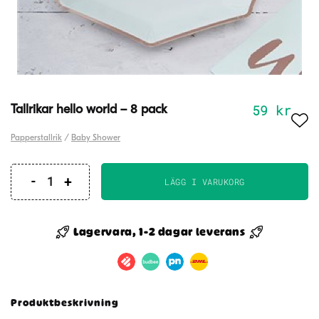
59
kr
Tallrikar hello world – 8 pack
Papperstallrik
/
Baby Shower
LÄGG I VARUKORG
Tallrikar
hello
world
Lagervara, 1-2 dagar leverans
-
8
pack
mängd
Produktbeskrivning