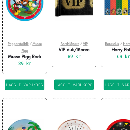
Papperstallrik
/
Musse
Bordslöpare
/
VIP
Bordsduk
/
Harr
VIP duk/löpare
Harry Pot
Pigg
300 cm
89
kr
Hogwarts H
69
kr
Musse Pigg Rock
Bordsduk 1
The House Tallrikar
39
kr
cm
23 cm 8-pack
LÄGG I VARUKORG
LÄGG I VARUKORG
LÄGG I VAR