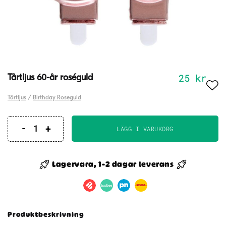
25
kr
Tårtljus 60-år roséguld
Tårtljus
/
Birthday Roseguld
LÄGG I VARUKORG
Tårtljus
60-
år
Lagervara, 1-2 dagar leverans
roséguld
mängd
Produktbeskrivning