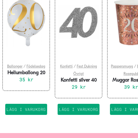
Ballonger
/
Födelsedag
Konfetti
/
Fest Dukning
Pappersmugg
/
Heliumballong 20
Övrigt
Rosegul
35
år
kr
Konfetti silver 40
Muggar Ros
år, 6-pack
29
kr
20 år, 10-
39
kr
LÄGG I VARUKORG
LÄGG I VARUKORG
LÄGG I VAR