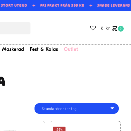
STORT UTBUD
FRI FRAKT FRÅN 599 KR
SNABB LEVERANS
0
kr
0
Maskerad
Fest & Kalas
Outlet
A
-26%