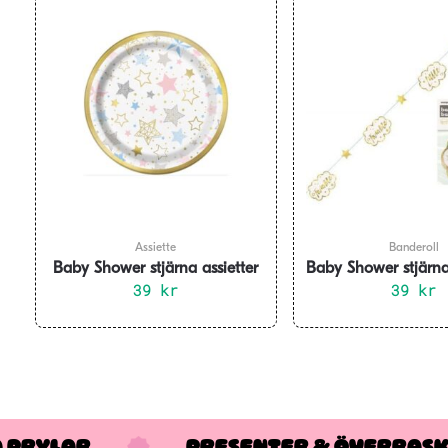
Assiette
Banderoll
Baby Shower stjärna assietter
Baby Shower stjärna
8-pack
39
kr
213 cm
39
kr
A PRYLAR
PRESENTER & ÖVERRAS