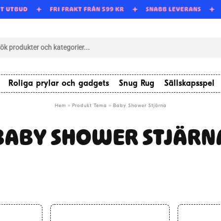
RT UTBUD
FRI FRAKT FRÅN 599 KR
SNABB LEVERANS
tsökning
Roliga prylar och gadgets
Snug Rug
Sällskapsspel
»
»
Hem
Produkt Tema
Baby Shower Stjärna
BABY SHOWER STJÄRN