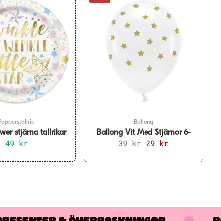
Papperstallrik
Ballong
er stjärna tallrikar
Ballong Vit Med Stjärnor 6-
8-pack
49
kr
39
kr
pack
Det
29
kr
Det
ursprungliga
nuvarande
priset
priset
var:
är:
39 kr.
29 kr.
PRESENTER & ÖVERRASKNINGAR
R