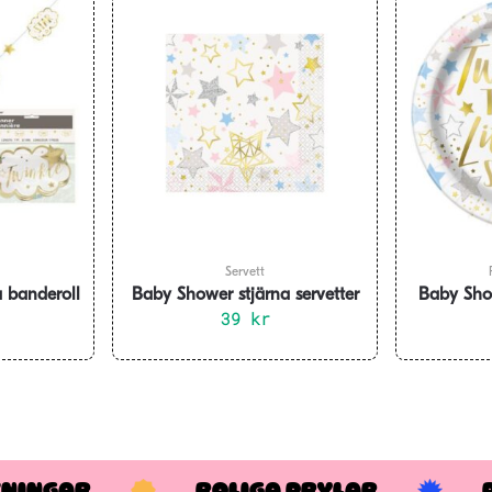
Servett
 banderoll
Baby Shower stjärna servetter
Baby Show
16-pack
39
kr
KNINGAR
ROLIGA PRYLAR