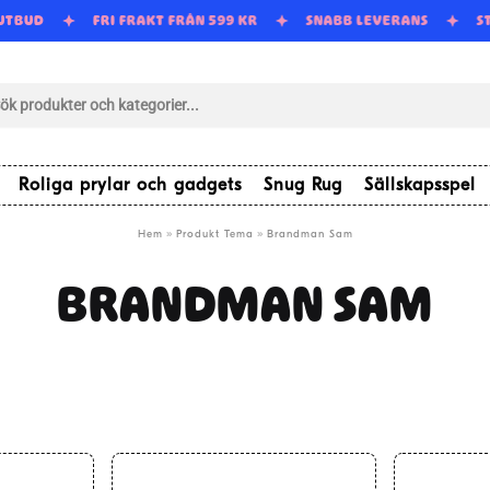
 UTBUD
FRI FRAKT FRÅN 599 KR
SNABB LEVERANS
S
tsökning
Roliga prylar och gadgets
Snug Rug
Sällskapsspel
»
»
Hem
Produkt Tema
Brandman Sam
BRANDMAN SAM