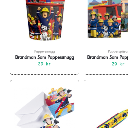
Pappersmugg
Papperspåsa
Brandman Sam Pappersmugg
Brandman Sam Papp
8-pack
39
kr
29
pack
kr