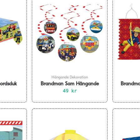
Hängande Dekoration
ordsduk
Brandman Sam Hängande
Brandma
80cm
Dekoration 6-pack
49
kr