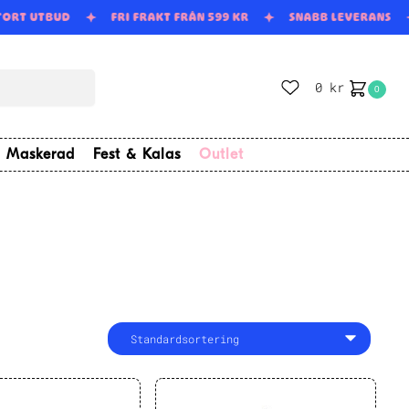
TORT UTBUD
FRI FRAKT FRÅN 599 KR
SNABB LEVERANS
0
kr
0
Maskerad
Fest & Kalas
Outlet