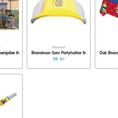
r
Partyhatt
erspåse 8-
Brandman Sam Partyhattar 8-
Duk Bran
59
pack
kr