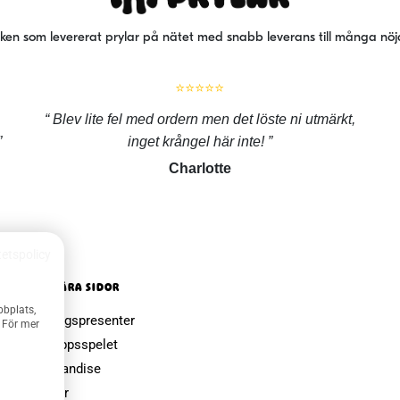
iken som levererat prylar på nätet med snabb leverans till många nö
⭐⭐⭐⭐⭐
Blev lite fel med ordern men det löste ni utmärkt,
inget krångel här inte!
Charlotte
tetspolicy
POPULÄRA SIDOR
bbplats,
Farsdagspresenter
. För mer
Julklappsspelet
Merchandise
Muggar