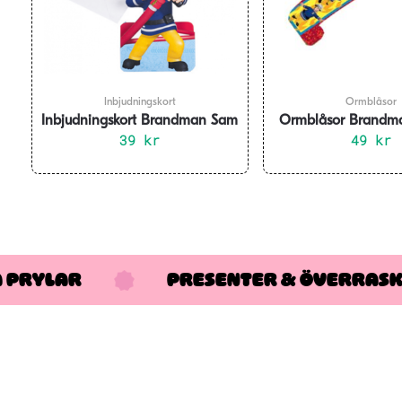
Inbjudningskort
Ormblåsor
Inbjudningskort Brandman Sam
Ormblåsor Brandm
8-pack
39
kr
49
pack
kr
A PRYLAR
PRESENTER & ÖVERRAS