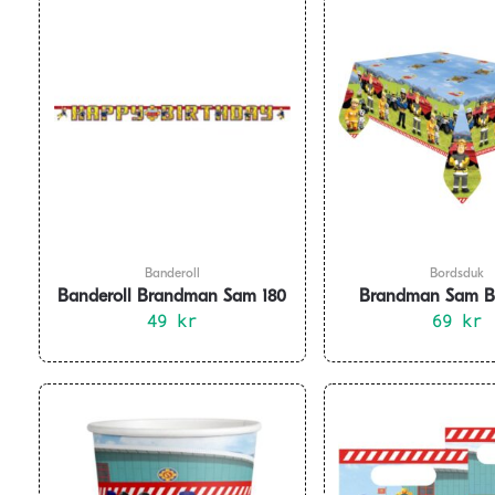
Banderoll
Bordsduk
Banderoll Brandman Sam 180
Brandman Sam B
49
cm
kr
Papper 120x1
69
kr