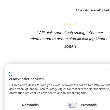
Klassiska svenska but
⭐⭐⭐⭐⭐
Allt gick snabbt och smidigt! Kommer
rekommendera denna sida till folk jag känner.
Johan
Integri
ROLIGAPRYLAR KUNDSERVICE
Vi använder cookies
Vi kan placera dessa för analys av våra besökardata, för att förbättra vår we
Om Roliga prylar
visa personligt innehåll och för att ge dig en fantastisk webbplatsupplevelse
information om cookies använder vi öppna inställningarna.
Kontakta oss
Frakt & returer
Nödvändig
Prestanda
Köpvillkor