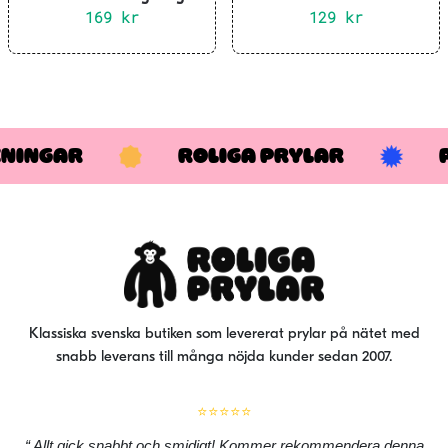
Jigsaw Puzzle Classic Sonic
169
kr
Chewbacca Hylkies 54
129
kr
500 pieces
Pieces
KNINGAR
ROLIGA PRYLAR
Klassiska svenska butiken som levererat prylar på nätet med
snabb leverans till många nöjda kunder sedan 2007.
⭐⭐⭐⭐⭐
Allt gick snabbt och smidigt! Kommer rekommendera denna