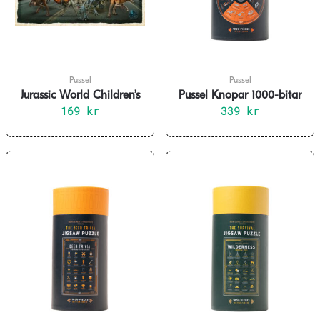
Pussel
Pussel
Jurassic World Children’s
Pussel Knopar 1000-bitar
Jigsaw Puzzle XXL Life
169
kr
339
kr
Finds A Way 200 pieces