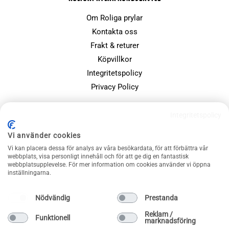
Om Roliga prylar
Kontakta oss
Frakt & returer
Köpvillkor
Integritetspolicy
Privacy Policy
POPULÄRA SIDOR
Integritetspolicy
Farsdagspresenter
Vi använder cookies
Julklappsspelet
Vi kan placera dessa för analys av våra besökardata, för att förbättra vår
Merchandise
webbplats, visa personligt innehåll och för att ge dig en fantastisk
webbplatsupplevelse. För mer information om cookies använder vi öppna
Muggar
inställningarna.
Sällskapsspel och familjespel
Nödvändig
Prestanda
Reklam /
Funktionell
marknadsföring