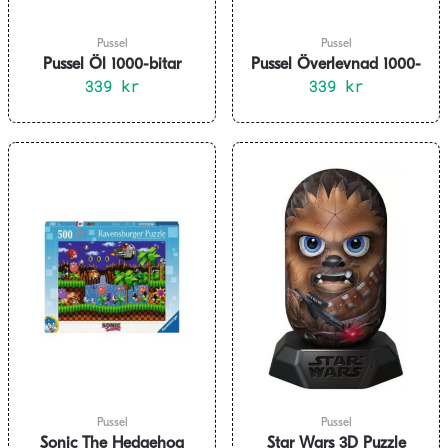
Pussel
Pussel
Pussel Öl 1000-bitar
Pussel Överlevnad 1000-
339
kr
339
bitar
kr
Pussel
Pussel
Sonic The Hedgehog
Star Wars 3D Puzzle