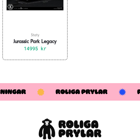
Staty
Jurassic Park Legacy
Museum Collection Statue
14995
kr
1/6 Velociraptor Attack 38
cm
KNINGAR
ROLIGA PRYLAR