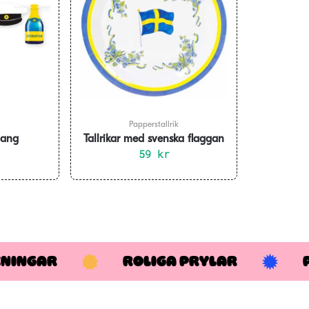
Papperstallrik
lang
Tallrikar med svenska flaggan
r &
8-pack
59
kr
or 6 m
KNINGAR
ROLIGA PRYLAR