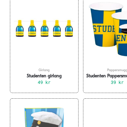
Girlang
Pappersmug
Studenten girlang
Studenten Pappersm
champagneflaskor 6 m
49
kr
8-pack
39
kr