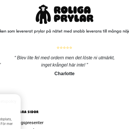
iken som levererat prylar på nätet med snabb leverans till många nö
⭐⭐⭐⭐⭐
Blev lite fel med ordern men det löste ni utmärkt,
inget krångel här inte!
Charlotte
tetspolicy
POPULÄRA SIDOR
bbplats,
Farsdagspresenter
. För mer