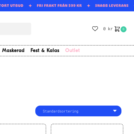
TORT UTBUD
FRI FRAKT FRÅN 599 KR
SNABB LEVERANS
0
kr
0
Maskerad
Fest & Kalas
Outlet