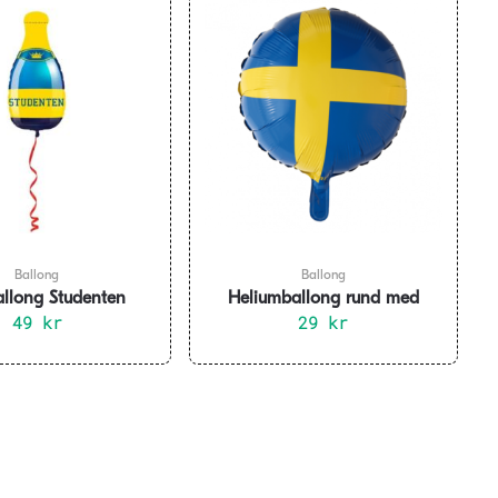
Ballong
Ballong
allong Studenten
Heliumballong rund med
gneflaska 75 cm
49
kr
svenska flaggan
29
kr