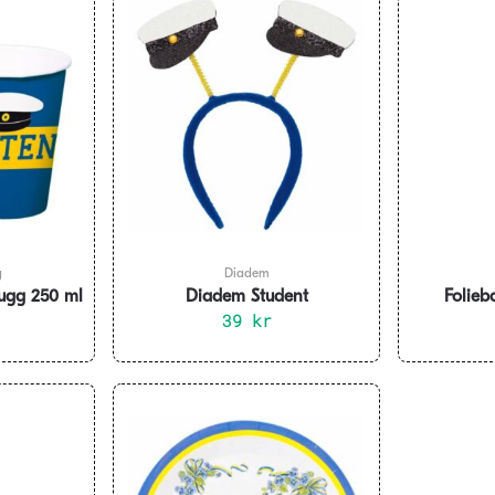
g
Diadem
ugg 250 ml
Diadem Student
Folieb
39
kr
champa