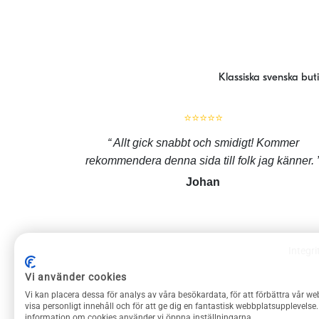
Klassiska svenska but
⭐⭐⭐⭐⭐
Allt gick snabbt och smidigt! Kommer
rekommendera denna sida till folk jag känner.
Johan
Integri
ROLIGAPRYLAR KUNDSERVICE
Vi använder cookies
Vi kan placera dessa för analys av våra besökardata, för att förbättra vår we
Om Roliga prylar
visa personligt innehåll och för att ge dig en fantastisk webbplatsupplevelse
information om cookies använder vi öppna inställningarna.