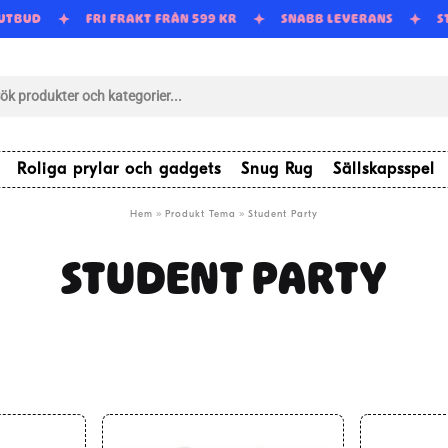
 UTBUD
FRI FRAKT FRÅN 599 KR
SNABB LEVERANS
S
tsökning
Roliga prylar och gadgets
Snug Rug
Sällskapsspel
»
»
Hem
Produkt Tema
Student Party
STUDENT PARTY