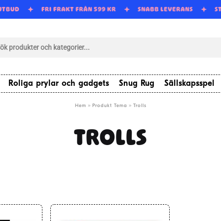
 UTBUD
FRI FRAKT FRÅN 599 KR
SNABB LEVERANS
S
tsökning
Roliga prylar och gadgets
Snug Rug
Sällskapsspel
»
»
Hem
Produkt Tema
Trolls
TROLLS