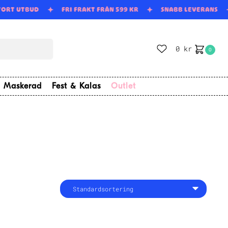
TORT UTBUD
FRI FRAKT FRÅN 599 KR
SNABB LEVERANS
0
kr
0
Maskerad
Fest & Kalas
Outlet