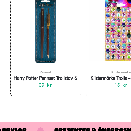
Pennset
Klistermärke
Harry Potter Pennset Trollstav &
Klistermärke Trolls –
39
Kvast
kr
15
kr
A PRYLAR
PRESENTER & ÖVERRAS