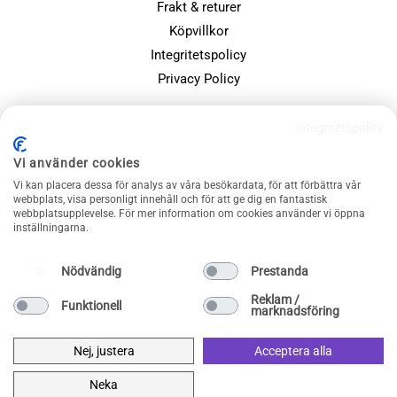
Frakt & returer
Köpvillkor
Integritetspolicy
Privacy Policy
POPULÄRA SIDOR
Integritetspolicy
Farsdagspresenter
Vi använder cookies
Julklappsspelet
Vi kan placera dessa för analys av våra besökardata, för att förbättra vår
webbplats, visa personligt innehåll och för att ge dig en fantastisk
Merchandise
webbplatsupplevelse. För mer information om cookies använder vi öppna
Muggar
inställningarna.
Sällskapsspel och familjespel
Nödvändig
Prestanda
Reklam /
Funktionell
marknadsföring
Nej, justera
Acceptera alla
Neka