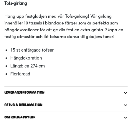
Tofs-girlang
Häng upp festglädjen med vår Tofs-girlang! Vår girlang
innehåller 10 tassels i blandade färger som är perfekta som
hängdekorationer för att ge din fest en extra gnista. Skapa en
festlig atmosfär och låt tofsarna dansa till glädjens toner!
15 st enfärgade tofsar
Hängdekoration
Längd: ca 274 cm
Flerfärgad
LEVERANSINFORMATION
RETUR & REKLAMATION
OM ROLIGAPRYLAR