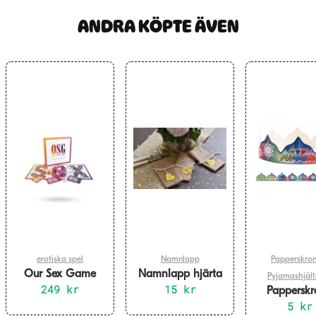
ANDRA KÖPTE ÄVEN
erotiska spel
Namnlapp
Papperskro
Our Sex Game
Namnlapp hjärta
Pyjamashjält
249
kr
metallic guld 10-
15
kr
Pappersk
pack
Pyjamashjäl
5
kr