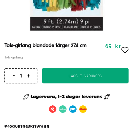
69
kr
Tofs-girlang blandade färger 274 cm
Tofs-girlang
LÄGG I VARUKORG
Tofs-
girlang
blandade
Lagervara, 1-2 dagar leverans
färger
274
cm
mängd
Produktbeskrivning