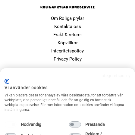
ROLIGAPRYLAR KUNDSERVICE
Om Roliga prylar
Kontakta oss
Frakt & returer
Köpvillkor
Integritetspolicy
Privacy Policy
POPULÄRA SIDOR
Integritetspolicy
Farsdagspresenter
Vi använder cookies
Julklappsspelet
Vi kan placera dessa för analys av våra besökardata, för att förbättra vår
webbplats, visa personligt innehåll och för att ge dig en fantastisk
Merchandise
webbplatsupplevelse. För mer information om cookies använder vi öppna
Muggar
inställningarna.
Sällskapsspel och familjespel
Nödvändig
Prestanda
Reklam /