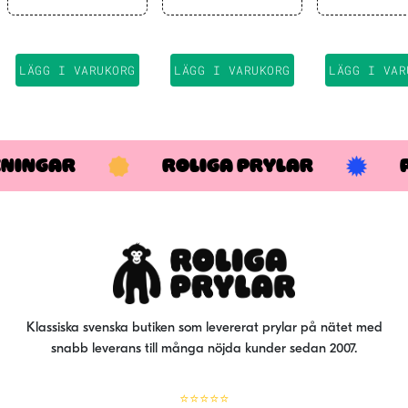
LÄGG I VARUKORG
LÄGG I VARUKORG
LÄGG I VAR
KNINGAR
ROLIGA PRYLAR
Klassiska svenska butiken som levererat prylar på nätet med
snabb leverans till många nöjda kunder sedan 2007.
⭐⭐⭐⭐⭐