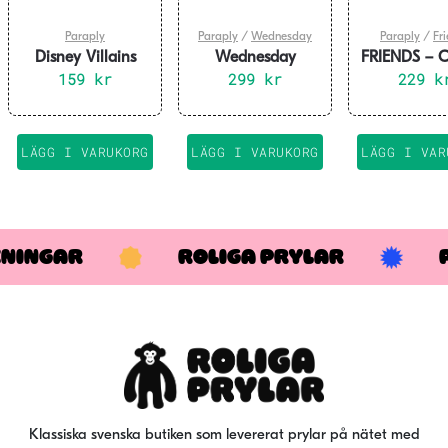
Paraply
Paraply
/
Wednesday
Paraply
/
Fr
Disney Villains
Wednesday
FRIENDS – C
Maleficent Paraply
159
kr
Paraply –
299
kr
Perk – Umb
229
k
Wednesday with
Cello
LÄGG I VARUKORG
LÄGG I VARUKORG
LÄGG I VAR
KNINGAR
ROLIGA PRYLAR
Klassiska svenska butiken som levererat prylar på nätet med