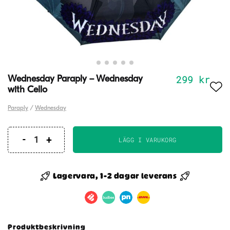
299
kr
Wednesday Paraply – Wednesday
with Cello
Paraply
/
Wednesday
LÄGG I VARUKORG
Wednesday
Paraply
-
Lagervara, 1-2 dagar leverans
Wednesday
with
Cello
mängd
Produktbeskrivning