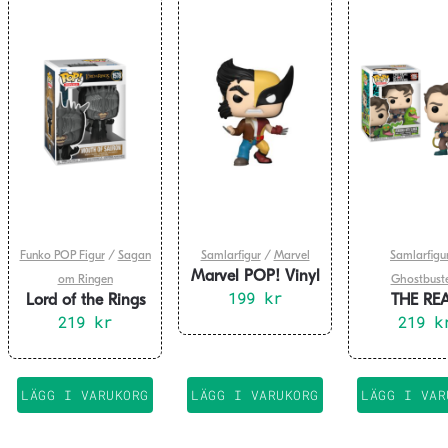
Funko POP Figur
/
Sagan
Samlarfigur
/
Marvel
Samlarfigu
Marvel POP! Vinyl
om Ringen
Ghostbuste
Figure Split-
199
kr
Lord of the Rings
THE RE
Wolverine/Logan
POP! Vinyl Figure
219
kr
GHOSTBUST
219
k
9 cm
Mouth of Sauron 9
POP & Bud
cm
1785 – Ve
with Sli
LÄGG I VARUKORG
LÄGG I VARUKORG
LÄGG I VAR