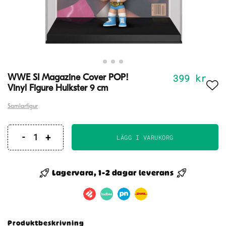
399
kr
WWE SI Magazine Cover POP!
Vinyl Figure Hulkster 9 cm
Samlarfigur
LÄGG I VARUKORG
WWE
SI
Magazine
Lagervara, 1-2 dagar leverans
Cover
POP!
Vinyl
Figure
Produktbeskrivning