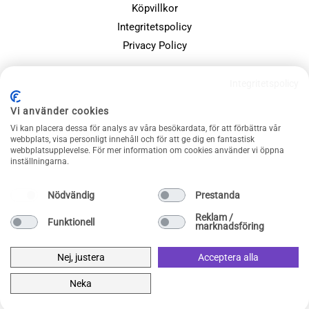
Köpvillkor
Integritetspolicy
Privacy Policy
POPULÄRA SIDOR
Integritetspolicy
Farsdagspresenter
Vi använder cookies
Julklappsspelet
Vi kan placera dessa för analys av våra besökardata, för att förbättra vår
Merchandise
webbplats, visa personligt innehåll och för att ge dig en fantastisk
webbplatsupplevelse. För mer information om cookies använder vi öppna
Muggar
inställningarna.
Sällskapsspel och familjespel
Nödvändig
Prestanda
Reklam /
Funktionell
marknadsföring
Nej, justera
Acceptera alla
Neka