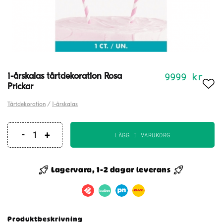
9999
kr
1-årskalas tårtdekoration Rosa
Prickar
Tårtdekoration
/
1-årskalas
LÄGG I VARUKORG
1-
årskalas
tårtdekoration
Lagervara, 1-2 dagar leverans
Rosa
Prickar
mängd
Produktbeskrivning