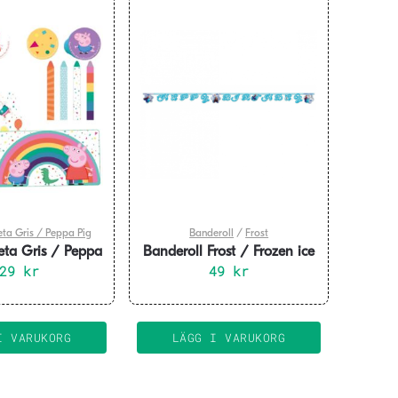
ta Gris / Peppa Pig
Banderoll
/
Frost
eta Gris / Peppa
Banderoll Frost / Frozen ice
 16 delar
129
kr
formklippt
49
kr
I VARUKORG
LÄGG I VARUKORG