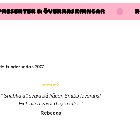
PRESENTER & ÖVERRASKNINGAR
R
jda kunder sedan 2007.
⭐⭐⭐⭐⭐
Snabba att svara på frågor. Snabb leverans!
Fick mina varor dagen efter.
Rebecca