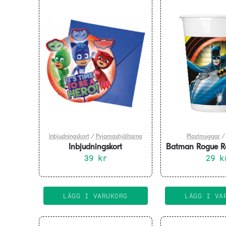
Inbjudningskort
/
Pyjamashjältarna
Plastmuggar
Inbjudningskort
Batman Rogue R
Pyjamashjältarna 6-pack
39
kr
200ml 8-
29
k
LÄGG I VARUKORG
LÄGG I VA