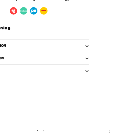
vning
ION
ON