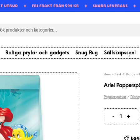
RT UTBUD
FRI FRAKT FRÅN 599 KR
SNABB LEVERANS
tsökning
Roliga prylar och gadgets
Snug Rug
Sällskapsspel
»
»
Hem
Fest & Kalas
Ariel Pappersp
Papperspåsar
/
Disney
Ariel
Pappers
4-
Lag