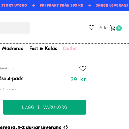
STORT UTBUD
FRI FRAKT FRÅN 599 KR
SNABB LEVERAN
0
kr
0
Maskerad
Fest & Kalas
Outlet
Barnkalas
39
kr
åse 4-pack
 Prinsessor
LÄGG I VARUKORG
påse
ervara, 1-2 dagar leverans