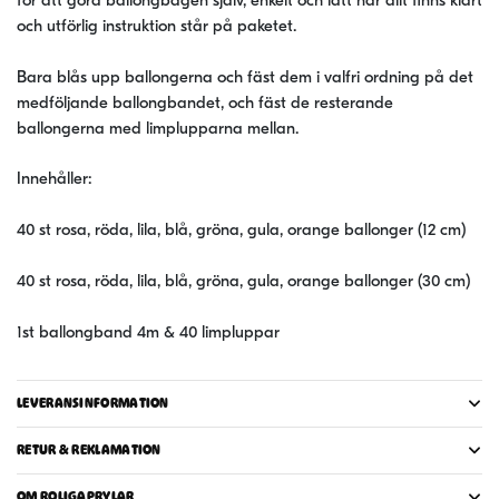
för att göra ballongbågen själv, enkelt och lätt när allt finns klart
och utförlig instruktion står på paketet.
Bara blås upp ballongerna och fäst dem i valfri ordning på det
medföljande ballongbandet, och fäst de resterande
ballongerna med limplupparna mellan.
Innehåller:
40 st rosa, röda, lila, blå, gröna, gula, orange ballonger (12 cm)
40 st rosa, röda, lila, blå, gröna, gula, orange ballonger (30 cm)
1st ballongband 4m & 40 limpluppar
LEVERANSINFORMATION
RETUR & REKLAMATION
OM ROLIGAPRYLAR