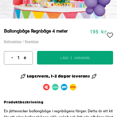
195
kr
Ballongbåge Regnbåge 4 meter
Ballongbåge
/
Regnbåge
LÄGG I VARUKORG
Ballongbåge
Regnbåge
4
Lagervara, 1-2 dagar leverans
meter
mängd
Produktbeskrivning
En jättevacker ballongbåge i regnbågens färger. Detta är ett kit