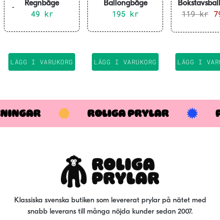
Regnbåge
Ballongbåge
Bokstavsbal
Återanvändningsb
49
kr
Regnbåge 4 meter
195
kr
119
”HAPP
kr
De
ara Sugrör 6-pack
BIRTHDA
ur
Regnbågsf
pr
340x35
va
11
LÄGG I VARUKORG
LÄGG I VARUKORG
LÄGG I VAR
KNINGAR
ROLIGA PRYLAR
Klassiska svenska butiken som levererat prylar på nätet med
snabb leverans till många nöjda kunder sedan 2007.