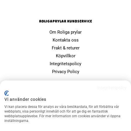
ROLIGAPRYLAR KUNDSERVICE
Om Roliga prylar
Kontakta oss
Frakt & returer
Köpvillkor
Integritetspolicy
Privacy Policy
POPULÄRA SIDOR
Integritetspolicy
Farsdagspresenter
Vi använder cookies
Julklappsspelet
Vi kan placera dessa för analys av våra besökardata, för att förbättra vår
Merchandise
webbplats, visa personligt innehåll och för att ge dig en fantastisk
webbplatsupplevelse. För mer information om cookies använder vi öppna
Muggar
inställningarna.
Sällskapsspel och familjespel