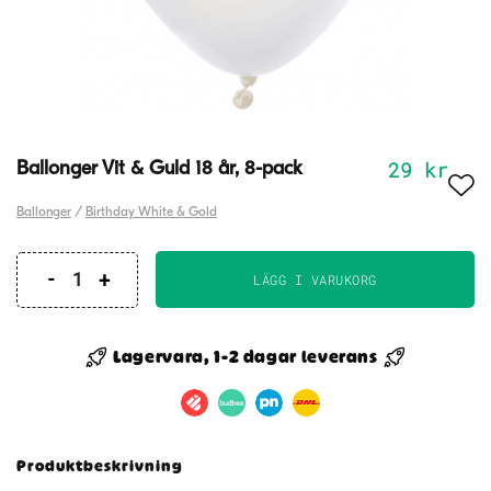
29
kr
Ballonger Vit & Guld 18 år, 8-pack
Ballonger
/
Birthday White & Gold
LÄGG I VARUKORG
Ballonger
Vit
&
Lagervara, 1-2 dagar leverans
Guld
18
år,
8-
Produktbeskrivning
pack