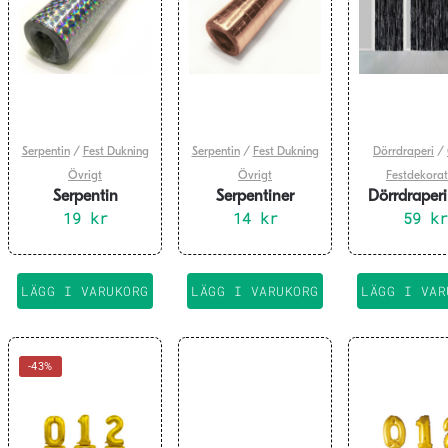
Serpentin
/
Fest Dukning
Serpentin
/
Fest Dukning
Dörrdraperi
/
Övrigt
Övrigt
Festdekorat
Serpentin
Serpentiner
Dörrdraperi
Holografisk Silver
19
kr
metallic – roseguld
14
kr
svart 240 x 
59
kr
18x4m
LÄGG I VARUKORG
LÄGG I VARUKORG
LÄGG I VAR
-43%