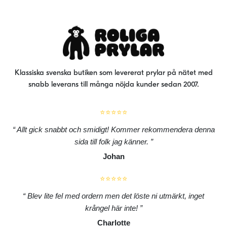
alternativen
alt
kan
kan
väljas
väl
på
på
produktsidan
pro
Klassiska svenska butiken som levererat prylar på nätet med
snabb leverans till många nöjda kunder sedan 2007.
⭐⭐⭐⭐⭐
Allt gick snabbt och smidigt! Kommer rekommendera denna
sida till folk jag känner.
Johan
⭐⭐⭐⭐⭐
Blev lite fel med ordern men det löste ni utmärkt, inget
krångel här inte!
Charlotte