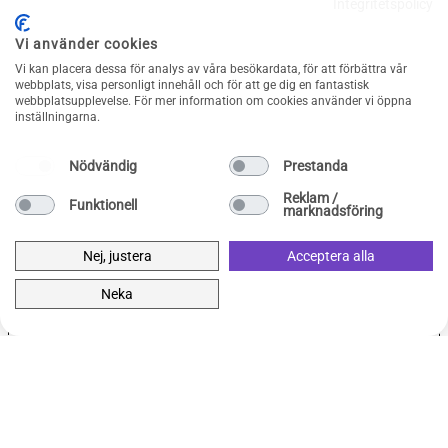
Integritetspolicy
Regnbågsfärg 74cm ”0-9”
39
kr
Silver ”0-9”
39
kr
Den
Den
FLERA ALTERNATIV
FLERA ALTERNATIV
Vi använder cookies
här
här
Vi kan placera dessa för analys av våra besökardata, för att förbättra vår
produkten
produkten
webbplats, visa personligt innehåll och för att ge dig en fantastisk
webbplatsupplevelse. För mer information om cookies använder vi öppna
har
har
inställningarna.
flera
flera
varianter.
varianter.
Nödvändig
Prestanda
De
De
Reklam /
Funktionell
olika
olika
marknadsföring
alternativen
alternativen
kan
kan
Nej, justera
Acceptera alla
väljas
väljas
Neka
på
på
produktsidan
produktsidan
Papperstallrik
Papperstallrik
Tallrikar Roséguld 18 år, 10-
Tallrikar Svart & Guld 18
59
pack
kr
år, 10-pack
59
kr