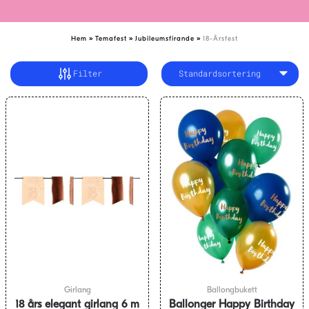
»
»
»
Hem
Temafest
Jubileumsfirande
18-Årsfest
Filter
Girlang
Ballongbukett
18 års elegant girlang 6 m
Ballonger Happy Birthday