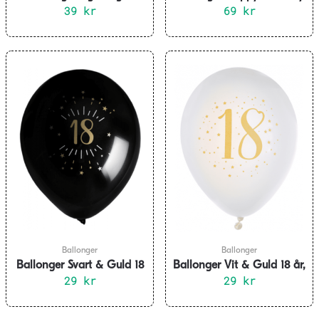
39
kr
grön/guld 33 cm 12-pack
69
kr
Ballonger
Ballonger
Ballonger Svart & Guld 18
Ballonger Vit & Guld 18 år,
år, 8-pack
29
kr
8-pack
29
kr