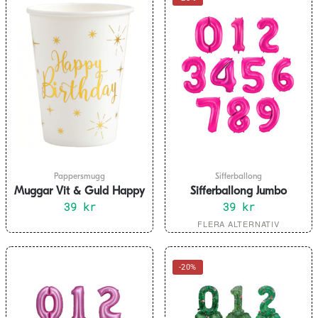
Pappersmugg
Sifferballong
Muggar Vit & Guld Happy
Sifferballong Jumbo
Birthday, 10-pack
39
kr
Magenta 86 cm ”0-9”
39
kr
Den
FLERA ALTERNATIV
här
produkten
-20%
har
flera
varianter.