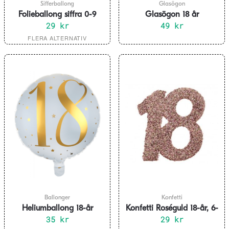
Sifferballong
Glasögon
Folieballong siffra 0-9
Glasögon 18 år
silver 41 cm
29
kr
49
kr
Den
FLERA ALTERNATIV
här
produkten
har
flera
varianter.
De
olika
alternativen
kan
väljas
på
produktsidan
Ballonger
Konfetti
Heliumballong 18-år
Konfetti Roséguld 18-år, 6-
35
kr
29
pack
kr