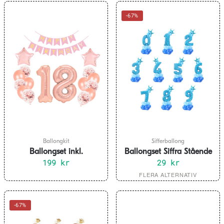
-67%
Ballongkit
Sifferballong
Ballongset inkl.
Ballongset Siffra Stående
Flaggbanderoll För 18
199
kr
Blå ”0-9”
29
kr
Årsdag Roséguld
Den
FLERA ALTERNATIV
här
produkten
-67%
har
flera