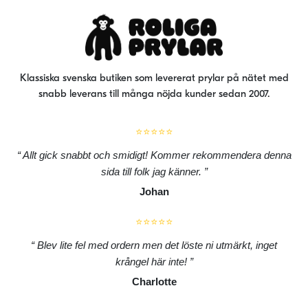
väljas
väl
på
på
produktsidan
pro
Klassiska svenska butiken som levererat prylar på nätet med
snabb leverans till många nöjda kunder sedan 2007.
⭐⭐⭐⭐⭐
Allt gick snabbt och smidigt! Kommer rekommendera denna
sida till folk jag känner.
Johan
⭐⭐⭐⭐⭐
Blev lite fel med ordern men det löste ni utmärkt, inget
krångel här inte!
Charlotte