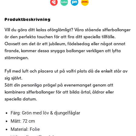
72
cm
"0-
Produktbeskrivning
9"
mängd
Vill du göra ditt kalas oförglömligt? Våra stående sifferballonger
är den perfekta touchen för att fira ditt speciella tillfälle.
Oavsett om det är ett jubileum, födelsedag eller något annat
firande, kommer dessa snygga ballonger verkligen att lyfta
stämningen.
Fyll med luft och placera ut på valfri plats då de enkelt står av
sig självt.
Sätt din personliga prägel på evenemanget genom att
kombinera sifferballonger för att bilda årtal, åldrar eller
speciella datum.
Färg: Grön med löv & djungelfåglar
Mått: 72 cm
Material: Folie