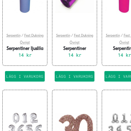
Serpentin
/
Fest Dukning
Serpentin
/
Fest Dukning
Serpentin
/
Fest
Övrigt
Övrigt
Övrigt
Serpentiner ljuslila
Serpentiner
Serpenti
14
kr
metallic – lila
14
kr
mörkrosa / 
14
kr
LÄGG I VARUKORG
LÄGG I VARUKORG
LÄGG I VAR