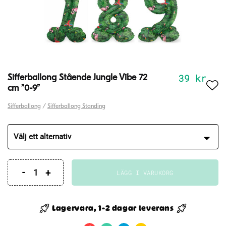
39
kr
Sifferballong Stående Jungle Vibe 72
cm ”0-9”
Sifferballong
/
Sifferballong Standing
LÄGG I VARUKORG
Sifferballong
Stående
Jungle
Lagervara, 1-2 dagar leverans
Vibe