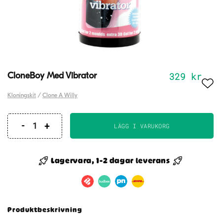
329
kr
CloneBoy Med Vibrator
Kloningskit
/
Clone A Willy
LÄGG I VARUKORG
CloneBoy
Med
Vibrator
Lagervara, 1-2 dagar leverans
mängd
Produktbeskrivning