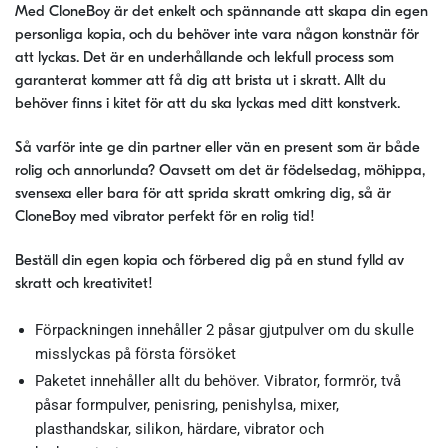
Med CloneBoy är det enkelt och spännande att skapa din egen
personliga kopia, och du behöver inte vara någon konstnär för
att lyckas. Det är en underhållande och lekfull process som
garanterat kommer att få dig att brista ut i skratt. Allt du
behöver finns i kitet för att du ska lyckas med ditt konstverk.
Så varför inte ge din partner eller vän en present som är både
rolig och annorlunda? Oavsett om det är födelsedag, möhippa,
svensexa eller bara för att sprida skratt omkring dig, så är
CloneBoy med vibrator perfekt för en rolig tid!
Beställ din egen kopia och förbered dig på en stund fylld av
skratt och kreativitet!
Förpackningen innehåller 2 påsar gjutpulver om du skulle
misslyckas på första försöket
Paketet innehåller allt du behöver. Vibrator, formrör, två
påsar formpulver, penisring, penishylsa, mixer,
plasthandskar, silikon, härdare, vibrator och