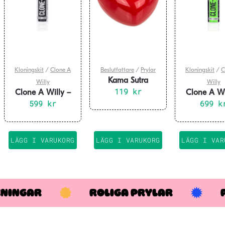
Kloningskit
/
Clone A
Beslutfattare
/
Prylar
Kloningskit
/
C
Kama Sutra
Willy
Willy
Beslutskula
119
kr
Clone A Willy –
Clone A Wi
599
Svart
kr
Självlysa
699
k
Neongr
LÄGG I VARUKORG
LÄGG I VARUKORG
LÄGG I VAR
KNINGAR
ROLIGA PRYLAR