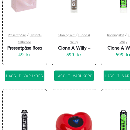
Presentpåse
/
Present-
Kloningskit
/
Clone A
Kloningskit
/
C
tillbehör
Willy
Willy
Presentpåse Rosa
Clone A Willy –
Clone A Wi
& Guld 6-pack
49
kr
Chokladbrun
599
kr
Självlysa
699
k
Neongr
LÄGG I VARUKORG
LÄGG I VARUKORG
LÄGG I VAR