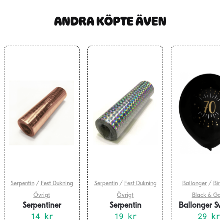
ANDRA KÖPTE ÄVEN
Serpentin
/
Fest Dukning
Serpentin
/
Fest Dukning
Ballonger
/
Bi
Övrigt
Övrigt
Black & Go
Serpentiner
Serpentin
Ballonger S
metallic – roseguld
14
kr
Holografisk Silver
19
kr
Guld 70 år, 
29
kr