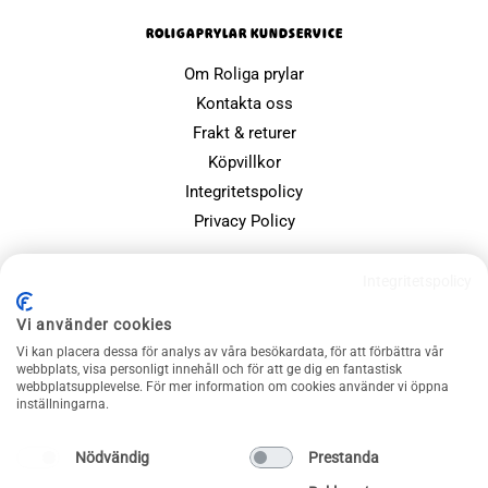
ROLIGAPRYLAR KUNDSERVICE
Om Roliga prylar
Kontakta oss
Frakt & returer
Köpvillkor
Integritetspolicy
Privacy Policy
POPULÄRA SIDOR
Integritetspolicy
Farsdagspresenter
Vi använder cookies
Julklappsspelet
Vi kan placera dessa för analys av våra besökardata, för att förbättra vår
Merchandise
webbplats, visa personligt innehåll och för att ge dig en fantastisk
webbplatsupplevelse. För mer information om cookies använder vi öppna
Muggar
inställningarna.
Sällskapsspel och familjespel
Nödvändig
Prestanda